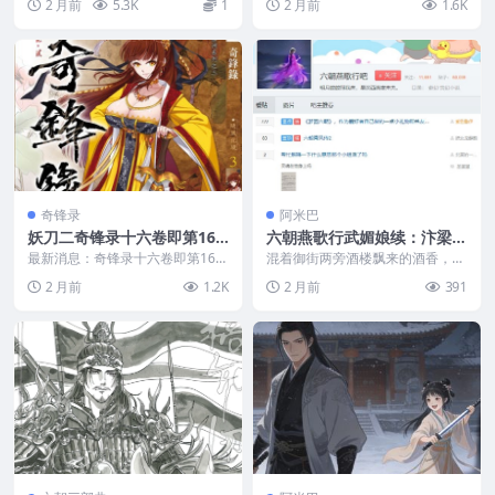
2 月前
5.3K
1
2 月前
1.6K
多日奄奄一息的...
第百十四折 映月孤羽...
奇锋录
阿米巴
妖刀二奇锋录十六卷即第16
六朝燕歌行武媚娘续：汴梁宫
卷已开放购买即将发出
阙，媚娘影动
最新消息：奇锋录十六卷即第16卷
混着御街两旁酒楼飘来的酒香，却
已开放购买即将发出： 《奇锋
吹不散程宗扬心头的阴霾。他立在
2 月前
1.2K
2 月前
391
录》卷16先行版（无...
集英殿外的白玉阶前，...