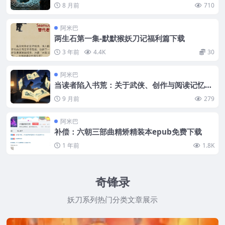
8 月前
710
阿米巴
两生石第一集-默默猴妖刀记福利篇下载
3 年前
4.4K
30
阿米巴
当读者陷入书荒：关于武侠、创作与阅读记忆的
思考
9 月前
279
阿米巴
补偿：六朝三部曲精矫精装本epub免费下载
1 年前
1.8K
奇锋录
妖刀系列热门分类文章展示