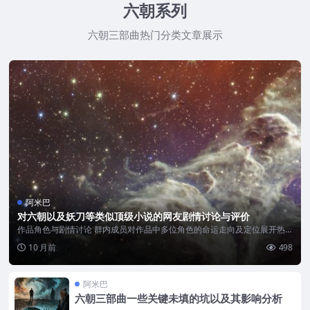
六朝系列
六朝三部曲热门分类文章展示
阿米巴
对六朝以及妖刀等类似顶级小说的网友剧情讨论与评价
作品角色与剧情讨论 群内成员对作品中多位角色的命运走向及定位展开热
烈探讨，核心聚...
10 月前
498
阿米巴
六朝三部曲一些关键未填的坑以及其影响分析