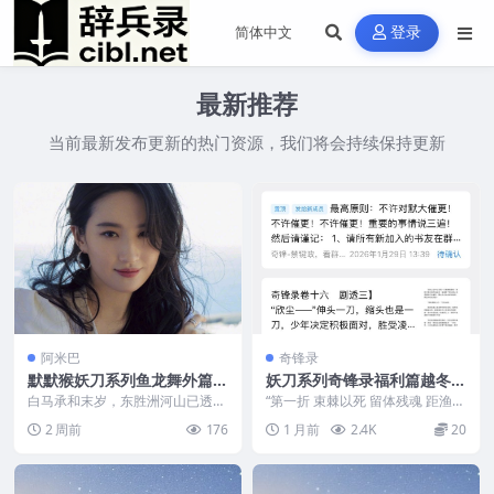
登录
最新推荐
当前最新发布更新的热门资源，我们将会持续保持更新
阿米巴
奇锋录
默默猴妖刀系列鱼龙舞外篇・
妖刀系列奇锋录福利篇越冬残
尘鼎乱局
下载
白马承和末岁，东胜洲河山已透出
“第一折 束棘以死 留体残魂 距渔阳
朽坏之相，恰如东汉末年浊流滔
西南近百里处 焰肩古寺 姚雨霏
2 周前
176
1 月前
2.4K
20
天，朝堂权柄尽落世家文...
跟着纱罩里透出...