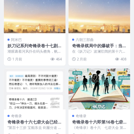
阿米巴
六朝三部曲
妖刀记系列奇锋录卷十七剧情
奇锋录棋局中的爆破手：当聂
预测之渡津截影
二邂逅“罔象”
潮腥裹着河风扑在码头檐角，帆绳
在《妖刀记》波澜壮阔的第十六卷
绞轧声轧碎暮昏，漕船已缓缓收
中，战局的风向正悄然逆转。如果
1 月前
464
2 月前
408
梯，船首白浪翻涌，眼看...
说此前的战斗是各方势...
奇锋录
奇锋录
奇锋录卷十六七砦大会已经发
奇锋录卷十六即第16卷七砦
布下载epub
大会剧透一
“第百十三折 宝舶东去 剑履分途 此
《奇锋录》卷十六 七砦大会 第
间正是耿照曾破解机关、救出藏匿
百十三折 宝舶东去，剑履分途