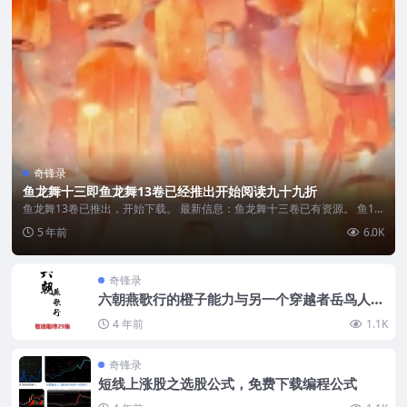
奇锋录
鱼龙舞十三即鱼龙舞13卷已经推出开始阅读九十九折
鱼龙舞13卷已推出，开始下载。 最新信息：鱼龙舞十三卷已有资源。 鱼13
集 99...
5 年前
6.0K
奇锋录
六朝燕歌行的橙子能力与另一个穿越者岳鸟人对
比
4 年前
1.1K
奇锋录
短线上涨股之选股公式，免费下载编程公式