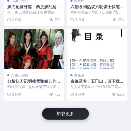
六朝三部曲
阿米巴
妖刀记番外篇：两度妖乱起沧
六朝系列热议六朝谋士伏笔与
溟拾遗章回全传
后宫权谋解析
第一回 三雄承统遗江湖 两度妖乱
六朝好看在于写出了历史的if线，
起沧溟 东海泱漭，风波不息，自
六朝笔力之强劲甚至能左右我对历
2 月前
780
3 月前
274
古藏龙隐诡。自龙皇...
史人物的本来看法。...
六朝三部曲
奇锋录
分析妖刀记明栈雪和媚儿的两
奇锋录卷十五已出，请下载e
个女主角
pub或txt
明栈雪和媚儿是作者笔下我最爱的
见文末下载地址 “含那斩杀了瘦头
两个女子。一个极理性，理性到不
陀的编笠浪客在内，围杀梅友乾的
3 月前
453
4 月前
6.2K
滞于物；一个极感性，...
团伙共计八人，个个...
加载更多