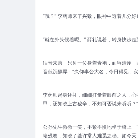
“哦？” 李药师来了兴致，眼神中透着几分好
“就在外头候着呢。” 薛礼说着，转身快步
话音未落，只见一位身着青袍，面容清瘦，
音低沉醇厚：“久仰李公大名，今日得见，实
李药师起身还礼，细细打量着眼前之人，心
甲，还知晓上古秘辛，不知可否说来听听？
公孙先生微微一笑，不紧不慢地坐于椅上：
籍残卷，知晓了些许常人难觅之秘。如今天