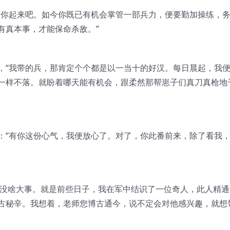
“你起来吧。如今你既已有机会掌管一部兵力，便要勤加操练，
有真本事，才能保命杀敌。”
道，“我带的兵，那肯定个个都是以一当十的好汉。每日晨起，我
一样不落。就盼着哪天能有机会，跟柔然那帮崽子们真刀真枪地
：“有你这份心气，我便放心了。对了，你此番前来，除了看我
也没啥大事。就是前些日子，我在军中结识了一位奇人，此人精通
古秘辛。我想着，老师您博古通今，说不定会对他感兴趣，就想