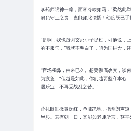
李药师眼神一凛，面容冷峻如霜：“柔然此
肩负守土之责，岂能如此怯懦！幼度既已手
“是啊，我也跟谢玄那小子提过，可他说，上
的不服气，“我就不明白了，咱为国拼命，还
“官场积弊，由来已久。想要彻底改变，谈何
为疲惫，“但越是如此，你们越要坚守本心
居乐业，不再受战乱之苦。”
薛礼眼眶微微泛红，单膝跪地，抱拳朗声道
半步。若有朝一日，真能如老师所言，荡平