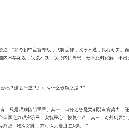
说道：“如今朝中宦官专权，武将受抑，政令不通，民心渐失。
国内水旱频发，灾荒不断，实乃内忧外患。若不及时化解，不出
不会吧？这么严重？那可有什么破解之法？”
没有，只是艰难险阻重重。其一，当务之急是要削弱宦官势力，
举全国之力赈灾济民，安抚民心，恢复生产；其三，对外则要加
等外敌。唯有如此，方可保大唐度过此劫。”