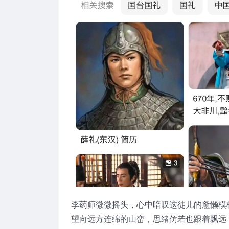
李药师微微摇头，心中暗叹这徒儿的惫懒模
望向远方连绵的山峦，思绪仿若也跟着飘远