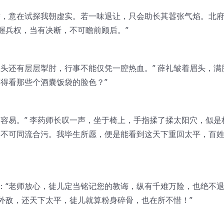
举，意在试探我朝虚实。若一味退让，只会助长其嚣张气焰。北
握兵权，当有决断，不可瞻前顾后。”
头还有层层掣肘，行事不能仅凭一腔热血。” 薛礼皱着眉头，满
得看那些个酒囊饭袋的脸色？”
容易。” 李药师长叹一声，坐于椅上，手指揉了揉太阳穴，似是
，不可同流合污。我毕生所愿，便是能看到这天下重回太平，百
：“老师放心，徒儿定当铭记您的教诲，纵有千难万险，也绝不
外敌，还天下太平，徒儿就算粉身碎骨，也在所不惜！”