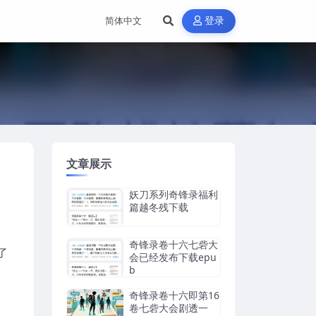
登录
文章展示
妖刀系列奇锋录福利
篇越冬残下载
奇锋录卷十六七砦大
了
会已经发布下载epu
b
走
奇锋录卷十六即第16
卷七砦大会剧透一