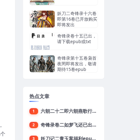
妖刀二奇锋录十六卷
即第16卷已开放购买
即将发出
奇锋录卷十五已出，
请下载epub或txt
奇锋录第十五卷枭首
夜罔即将发出，敬请
期待15卷epub
热点文章
六朝二十二即六朝燕歌行22集已出敬请下载
1
，
奇锋录卷二如梦飞还已出epub下载地址
2
几个
妖刀记二青玉案福利epub，鱼龙舞16终结版txt下载
3