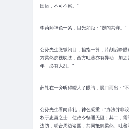
国运，不可不察。”
李药师神色一紧，目光如炬：“愿闻其详。”
公孙先生微微闭目，掐指一算，片刻后睁眼
方柔然虎视眈眈，西方吐蕃亦有异动，加之
年，必有大乱。”
薛礼在一旁听得瞪大了眼睛，脱口而出：“
公孙先生看向薛礼，神色凝重：“办法并非
权于忠勇之士，使政令畅通无阻；其二，需
边防，联合周边诸国，共同抵御柔然、吐蕃