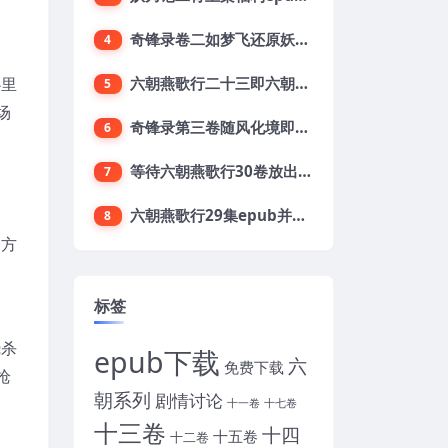
奇锋录卷二如梦飞还原妖刀2第二卷目录及梗概
4
心里
六朝燕歌行二十三即六朝23集开始预定了
5
场
奇锋录第三卷随风化境即妖刀贰卷三开放下载
6
等待六朝燕歌行30卷放出上集之第六章阖家献祝
7
六朝燕歌行29集epub并期待下载六朝三十集
8
四方
标签
烧杀
epub下载
六
免费下载
枪
朝系列
剧情讨论
十一卷
十七卷
十三卷
十四
十五卷
十二卷