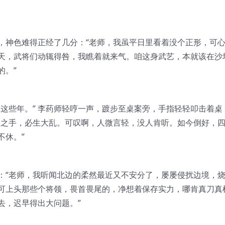
，神色难得正经了几分：“老师，我虽平日里看着没个正形，可
天，武将们动辄得咎，我瞧着就来气。咱这身武艺，本就该在沙
的。”
这些年。” 李药师轻哼一声，踱步至桌案旁，手指轻轻叩击着桌
官之手，必生大乱。可叹啊，人微言轻，没人肯听。如今倒好，
不休。”
：“老师，我听闻北边的柔然最近又不安分了，屡屡侵扰边境，
可上头那些个将领，畏首畏尾的，净想着保存实力，哪肯真刀真
去，迟早得出大问题。”