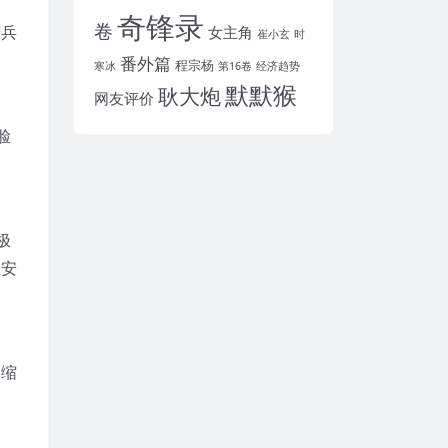
奇锋录
卷
府兵
女主角
崔小玄
时
番外篇
程宗杨
寒冰
第16卷
经济趋势
默默猴
耿大炮
网友评价
脸
极
姓安
退缩