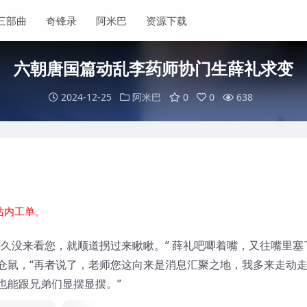
三部曲
奇锋录
阿米巴
资源下载
六朝唐国篇动乱李药师协门生薛礼求变
2024-12-25
阿米巴
0
0
638
站内工单。
久没来看您，就顺道拐过来瞅瞅。” 薛礼吧唧着嘴，又往嘴里塞
仓鼠，“再者说了，老师您这向来是消息汇聚之地，我多来走动
也能跟兄弟们显摆显摆。”