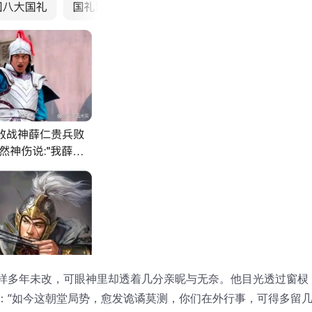
样多年未改，可眼神里却透着几分亲昵与无奈。他目光透过窗棂
：“如今这朝堂局势，愈发诡谲莫测，你们在外行事，可得多留