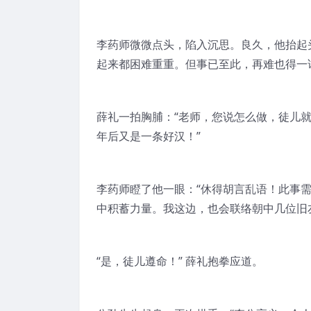
李药师微微点头，陷入沉思。良久，他抬起
起来都困难重重。但事已至此，再难也得一
薛礼一拍胸脯：“老师，您说怎么做，徒儿
年后又是一条好汉！”
李药师瞪了他一眼：“休得胡言乱语！此事
中积蓄力量。我这边，也会联络朝中几位旧
“是，徒儿遵命！” 薛礼抱拳应道。