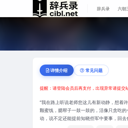
辞兵录
六朝
详情介绍
常见问题
提醒：请登陆会员后再支付，出现异常请提交
“我在路上听说老师您这儿有新动静，想着许
颗蜜饯，腮帮子一鼓一鼓的，活像只贪吃的
动，说不定还能提前知晓些军中要事，回去