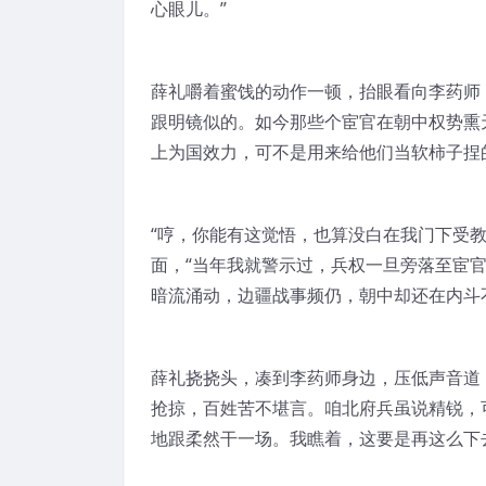
心眼儿。”
薛礼嚼着蜜饯的动作一顿，抬眼看向李药师
跟明镜似的。如今那些个宦官在朝中权势熏
上为国效力，可不是用来给他们当软柿子捏
“哼，你能有这觉悟，也算没白在我门下受教
面，“当年我就警示过，兵权一旦旁落至宦
暗流涌动，边疆战事频仍，朝中却还在内斗
薛礼挠挠头，凑到李药师身边，压低声音道
抢掠，百姓苦不堪言。咱北府兵虽说精锐，
地跟柔然干一场。我瞧着，这要是再这么下