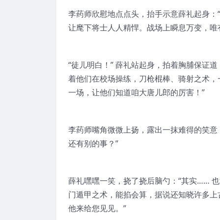
李药师欣慰地点点头，抬手示意薛礼起身：
让麾下将士人人精悍。战场上瞬息万变，唯
“徒儿明白！” 薛礼站起身，拍着胸脯保证
着他们在校场操练，刀枪棍棒、骑射之术，
一场，让他们知道咱大唐儿郎的厉害！”
李药师嘴角微微上扬，露出一抹难得的笑意
还有别的事？”
薛礼嘿嘿一笑，挠了挠后脑勺：“其实…… 
门遁甲之术，能掐会算，据说还知晓许多上
他来给您见见。”