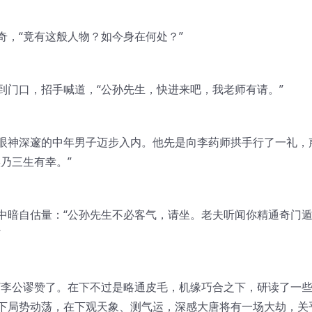
奇，“竟有这般人物？如今身在何处？”
走到门口，招手喊道，“公孙先生，快进来吧，我老师有请。”
眼神深邃的中年男子迈步入内。他先是向李药师拱手行了一礼，
乃三生有幸。”
中暗自估量：“公孙先生不必客气，请坐。老夫听闻你精通奇门
”
“李公谬赞了。在下不过是略通皮毛，机缘巧合之下，研读了一
下局势动荡，在下观天象、测气运，深感大唐将有一场大劫，关