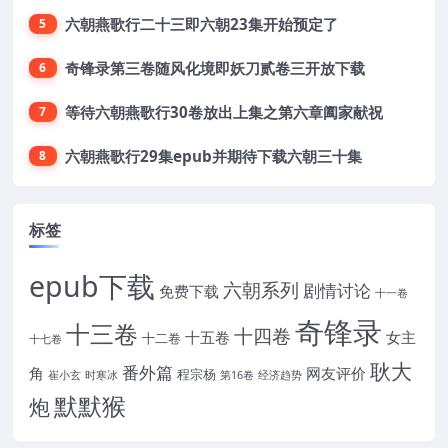
六朝燕歌行二十三即六朝23集开始预定了
5
奇锋录第三卷随风化境即妖刀贰卷三开放下载
6
等待六朝燕歌行30卷放出上集之第六章阖家献祝
7
六朝燕歌行29集epub并期待下载六朝三十集
8
标签
epub下载
六朝系列
剧情讨论
免费下载
十一卷
奇锋录
十三卷
十四卷
十五卷
女主
十二卷
十七卷
耿大
番外篇
角
网友评价
程宗杨
崔小玄
时寒冰
第16卷
经济趋势
默默猴
炮