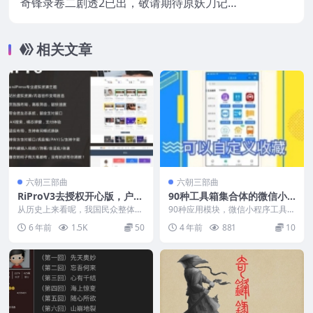
奇锋录卷二剧透2已出，敬请期待原妖刀记
二的epub发出
相关文章
六朝三部曲
六朝三部曲
RiProV3去授权开心版，户外
90种工具箱集合体的微信小
运动相对起步晚
程序工具箱源码 v6.5.0修复
从历史上来看呢，我国民众整体上
90种应用模块，微信小程序工具
对于户外运动的认同感其实呢是偏
版下载
箱，躺着赚钱。这是一个工具箱集
6 年前
1.5K
50
4 年前
881
10
弱的。跟欧美国家相比...
合体，里面整理了很多...