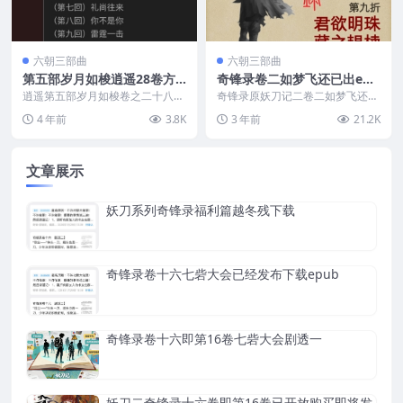
六朝三部曲
六朝三部曲
第五部岁月如梭逍遥28卷方
奇锋录卷二如梦飞还已出epu
知我是我八号冲刺
b下载地址
逍遥第五部岁月如梭卷之二十八方
奇锋录原妖刀记二卷二如梦飞还已
知我是我，稿子已完成，只剩下细
出，本站提供epub或txt下载地
4 年前
3.8K
3 年前
21.2K
部修改与润色，八号周...
址，见文章末尾。...
文章展示
妖刀系列奇锋录福利篇越冬残下载
奇锋录卷十六七砦大会已经发布下载epub
奇锋录卷十六即第16卷七砦大会剧透一
妖刀二奇锋录十六卷即第16卷已开放购买即将发