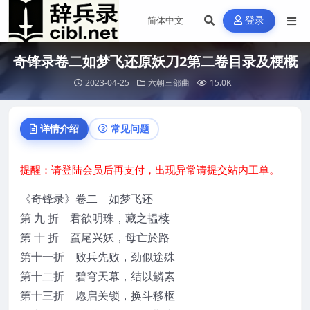
登录
奇锋录卷二如梦飞还原妖刀2第二卷目录及梗概
2023-04-25
六朝三部曲
15.0K
详情介绍
常见问题
提醒：请登陆会员后再支付，出现异常请提交站内工单。
《奇锋录》卷二 如梦飞还
第 九 折 君欲明珠，藏之韫椟
第 十 折 虿尾兴妖，母亡於路
第十一折 败兵先败，劲似途殊
第十二折 碧穹天幕，结以鳞素
第十三折 愿启关锁，换斗移枢