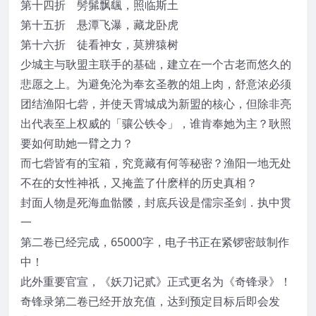
第十四折 髣髴飘颻，照临斯土
第十五折 悬潭飞瀑，藏龙卧虎
第十六折 徒看神女，莫辨猿树
少城主与耿盟主联手的基础，建立在一个古老而悠久的
悲愿之上。为避免沦为奉玄圣教的俎上肉，舒意浓必须
团结渔阳七砦，并使天霄城成为新盟的核心，但除非亮
出代表至上权威的「骧公铁令」，谁肯奉她为主？耿照
要如何助她一臂之力？
而七砦皆有的宝箱，究竟藏有何等秘密？渔阳一地无处
不在的女性神祇，又掩盖了什麽样的历史真相？
封面人物是死海血骷髅，封底兵设是儒宗圣剑．执中贯
一
第二卷已经完成，65000字，电子书正在紧锣密鼓制作
中！
此外重要官宣，《妖刀记贰》正式更名为《奇锋录》！
奇锋录第二卷已经开放充值，达到预定目标后即会发