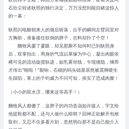
石欣尘转述耿照的独行决定，万万没想到能目睹这惊人
的一幕：
耿照闪电般朝来人的颈后斩落，出手的瞬间左臂回至对
方胸前，准备接住软倒的胖子，岂料却扑了个空！
阙牧风霎了霎眼，却见那厮不知何时已到耿照身
后，双掌拍出，周身的气流以掌缘为中心，凝出肉眼依
稀可见的流动旋搅轨迹，如乳雾丝线，乍现倏隐，继而
才传出“啪啦！”裂响，石砌的码头础基居然被震脚硬生
生踩陷，掌上的千钧威力不问可知，挨实了恐成肉糜！
（小小的双水汊，哪来这等高手！）
阙牧风人都傻了，这胖子的内功造诣如许骇人，宇文给
他提鞋都不配，还与人做什么暗哨？回神正欲解开包袱
取剑，又忍不住多看片刻，忽然明白那不是自己能介入