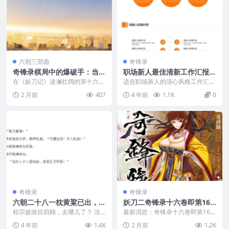
六朝三部曲
奇锋录
奇锋录棋局中的爆破手：当聂
职场新人最佳清新工作汇报P
二邂逅“罔象”
PT模板免费下载
在《妖刀记》波澜壮阔的第十六卷
适合职场新人的清心风格工作汇报
中，战局的风向正悄然逆转。如果
PPT， 这款橙色汇报PPT，活力而
2 月前
407
4 年前
1.1K
0
说此前的战斗是各方势...
又不失简洁大方...
奇锋录
奇锋录
六朝二十八一枕黄粱已出，期
妖刀二奇锋录十六卷即第16
待六朝二十九早日到来
卷已开放购买即将发出
程宗扬游目四顾，去哪儿了？ 没
最新消息：奇锋录十六卷即第16卷
看到吕雉，却发现周围景物多出一
已开放购买即将发出： 《奇锋
4 年前
1.4K
2 月前
1.2K
丝微妙的不同，自己似...
录》卷16先行版（无...