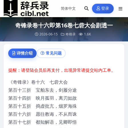
登录
奇锋录卷十六即第16卷七砦大会剧透一
2026-06-15
奇锋录
1.6K
详情介绍
常见问题
提醒：请登陆会员后再支付，出现异常请提交站内工单。
《奇锋录》卷十六 七砦大会
第百十三折 宝舶东去，剑履分途
第百十四折 映月孤羽，离刃如故
第百十五折 捣虚批亢，烟罗海殊
第百十六折 愿往教诲，不从而诛
第百十七折 都知解语，见卿即悟