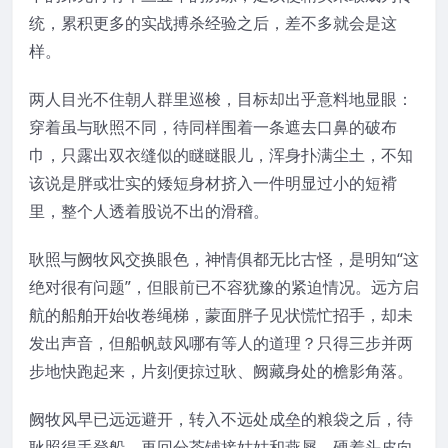
统，累积更多的实战搏杀经验之后，差不多就会是这
样。
两人目光不住朝人群里巡梭，目标却出乎意料地显眼：
穿着虽与耿照不同，待同样围着一条遮去口鼻的破布
巾，只露出双衣缝似的瞇瞇眼儿，浑身扑满尘土，不知
该说是胖或壮实的矮短身材挤入一件明显过小的短褙
里，整个人透着股说不出的滑稽。
耿照与阙牧风交换眼色，神情俱都无比古怪，是明知“这
绝对很有问题”，但眼前已不容犹豫的紧迫情况。远方启
航的船舶开始收卷绳梯，蒙面胖子见状慌忙招手，却未
发出声音，但船帆鼓风哪有等人的道理？只得三步并两
步地快跑起来，片刻便掠过耿、阙藏身处的檐影角落。
阙牧风早已远远避开，转入不远处成垒的粮袋之后，待
耿照得手登船，再回分茶铺接姑姑和燕犀，硬着头皮向