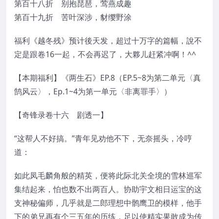
第百十八折 别抱琵琶，莺燕成趣
第百十九折 苦叶深涉，豺缨野涂
福利《越冬残》预计後天发，超过十万字的篇幅，說不
定是跟卷16一起，不会再迟了，大夥儿赶紧冲啊！^^
【本期福利】《两生石》EP.8（EP.5~8为第二单元〈真
鹄风云〉，Ep.1~4为第一单元〈非离罪手〉）
【奇锋录卷十六 剧透一】
“这帮人不好搞。”青年见劝他不下，无奈摇头，冷哼
道：
如此凤毛麟角般的精英，便将此际北关全境的雪林巡军
集结起来，怕也数不出两百人。协助宇文相日运宝的这
支神秘偏师，几乎就是二郎理想中鹘鹰卫的模样，他手
下的弟兄再有个三五年的历练，足以使精实果敢成为传