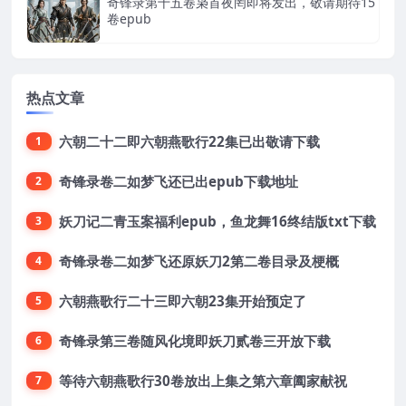
奇锋录第十五卷枭首夜罔即将发出，敬请期待15
卷epub
热点文章
六朝二十二即六朝燕歌行22集已出敬请下载
1
奇锋录卷二如梦飞还已出epub下载地址
2
妖刀记二青玉案福利epub，鱼龙舞16终结版txt下载
3
奇锋录卷二如梦飞还原妖刀2第二卷目录及梗概
4
六朝燕歌行二十三即六朝23集开始预定了
5
奇锋录第三卷随风化境即妖刀贰卷三开放下载
6
等待六朝燕歌行30卷放出上集之第六章阖家献祝
7