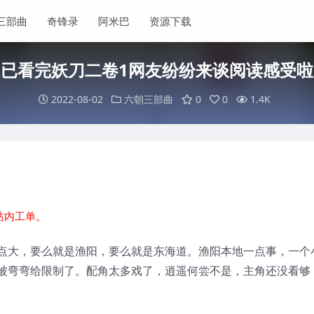
三部曲
奇锋录
阿米巴
资源下载
已看完妖刀二卷1网友纷纷来谈阅读感受啦
2022-08-02
六朝三部曲
0
0
1.4K
站内工单。
点大，要么就是渔阳，要么就是东海道。渔阳本地一点事，一个
被弯弯给限制了。配角太多戏了，逍遥何尝不是，主角还没看够