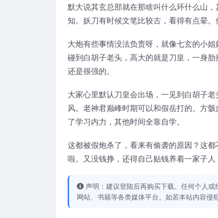
默大说其玄总部就在那啥叫什么环什么山，
知。妖刀有时候文笔比较古，看得有点晕。
大炮有些事情没法负责呀，就像七玄的小姐
碰到白胡子老头，高大的就是刀皇，一身肋
还是很强的。
大家心里默认刀皇会出场，一见到白胡子老
风。老神君巅峰时期可以和假岳打的。方骸
了学习内力，其他时间全靠自学。
这都被假炮杀了，看来有偷袭的原因？这都
啦。又没钱挣，还得自己贴钱养着一家子人
声明：建议登陆后再购买下载。任何个人或
网站、书籍等各类媒体平台。如若本站内容侵