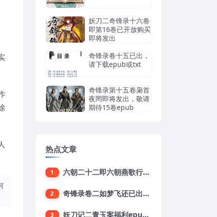
。
妖刀二奇锋录十六卷
即第16卷已开放购买
即将发出
。
奇锋录卷十五已出，
实
请下载epub或txt
奇锋录第十五卷枭首
作
夜罔即将发出，敬请
除
期待15卷epub
人
热点文章
六朝二十二即六朝燕歌行22集已出敬请下载
1
何
奇锋录卷二如梦飞还已出epub下载地址
2
妖刀记二青玉案福利epub，鱼龙舞16终结版txt下载
3