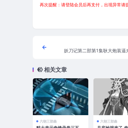
再次提醒：请登陆会员后再支付，出现异常请
妖刀记第二部第1集耿大炮装逼
相关文章
六朝三部曲
六朝三部曲
默大表示奇锋录卷三五月
月底她就来了-