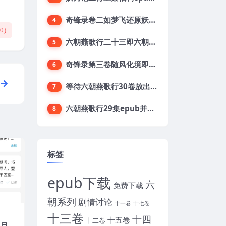
奇锋录卷二如梦飞还原妖刀2第二卷目录及梗概
4
(
0
)
六朝燕歌行二十三即六朝23集开始预定了
5
奇锋录第三卷随风化境即妖刀贰卷三开放下载
6
等待六朝燕歌行30卷放出上集之第六章阖家献祝
7
六朝燕歌行29集epub并期待下载六朝三十集
8
标签
epub下载
六
免费下载
朝系列
剧情讨论
十一卷
十七卷
十三卷
十四
十五卷
十二卷
刀目录