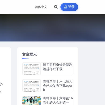
登录
文章展示
妖刀系列奇锋录福利
篇越冬残下载
奇锋录卷十六七砦大
小
会已经发布下载epu
b
，
奇锋录卷十六即第16
卷七砦大会剧透一