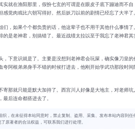
其实就在渔阳那里，假扮七玄的可谓是在眼皮子底下蹦迪而不自
但感觉肉戏比六朝写得好。然后妖刀以前的剧情已经忘了大半了
姐们，如果个个都负责的话，他这辈子也不用干其他什么事情了
排的是老神君，别搞错了。最近战绩太拉以至于我忘了老神君其
头，下意识就是了。主要是没想到老神君会玩屎，确实像刀皇的
血夸阿根弟弟身手不错的时候打进去，他刚开始学武功那段时间
不寄那就只能是默大加持了。西宫川人好像是大地主，对老师坑
，最后连命都搭进去了。
组织，在未征得本站同意时，禁止复制、盗用、采集、发布本站内容到任
犯了原著者的合法权益，可联系我们进行处理。