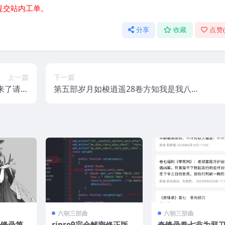
提交站内工单。
分享
收藏
点赞
上一篇
下一篇
来了请下
第五部岁月如梭逍遥28卷方知我是我八号
载epub
冲刺
六朝三部曲
六朝三部曲
奇锋录第
ripro9完全解密修正版，
奇锋录卷七非为邪