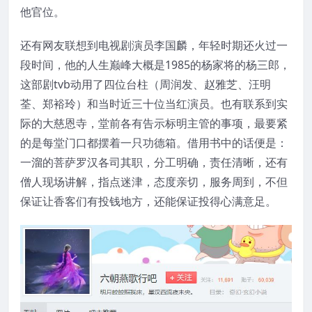
他官位。
还有网友联想到电视剧演员李国麟，年轻时期还火过一
段时间，他的人生巅峰大概是1985的杨家将的杨三郎，
这部剧tvb动用了四位台柱（周润发、赵雅芝、汪明
荃、郑裕玲）和当时近三十位当红演员。也有联系到实
际的大慈恩寺，堂前各有告示标明主管的事项，最要紧
的是每堂门口都摆着一只功德箱。借用书中的话便是：
一溜的菩萨罗汉各司其职，分工明确，责任清晰，还有
僧人现场讲解，指点迷津，态度亲切，服务周到，不但
保证让香客们有投钱地方，还能保证投得心满意足。