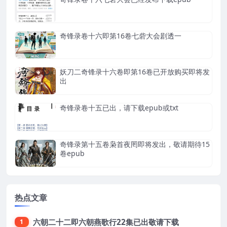
奇锋录卷十六即第16卷七砦大会剧透一
妖刀二奇锋录十六卷即第16卷已开放购买即将发
出
奇锋录卷十五已出，请下载epub或txt
奇锋录第十五卷枭首夜罔即将发出，敬请期待15
卷epub
热点文章
六朝二十二即六朝燕歌行22集已出敬请下载
1