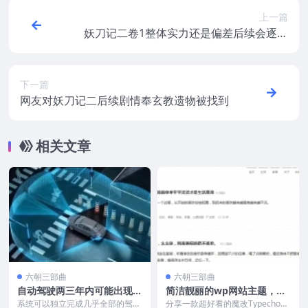
上一篇
妖刀记二卷1整体实力还是偏差后续会逐步
成长起来
下一篇
网友对妖刀记二后续剧情奉玄教遗物被找到
相关文章
六朝三部曲
六朝三部曲
自动驾驶两三年内可能出现L
简洁靓丽的wp网站主题，魔
4甚至L5级别的突破
改Fantasy主题
系统可以独立完成几乎全部的驾驶
分享一款超好看的魔改Typecho主