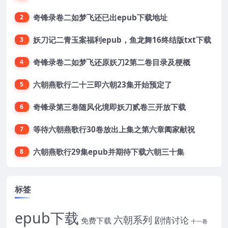
奇锋录卷二如梦飞还已出epub下载地址
2
妖刀记二青玉案福利epub，鱼龙舞16终结版txt下载
3
奇锋录卷二如梦飞还原妖刀2第二卷目录及梗概
4
六朝燕歌行二十三即六朝23集开始预定了
5
奇锋录第三卷随风化境即妖刀贰卷三开放下载
6
等待六朝燕歌行30卷放出上集之第六章阖家献祝
7
六朝燕歌行29集epub并期待下载六朝三十集
8
标签
epub下载
六朝系列
剧情讨论
免费下载
十一卷