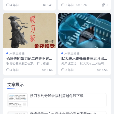
操作。但是系统如果提示需要帮助
题,修复了一些问题。 简洁靓丽的
4 年前
941
5 年前
1.2K
0
的话，驾驶员还是要出...
wp网站主题...
六朝三部曲
六朝三部曲
论坛关闭妖刀记二停更不过十
默大表示奇锋录卷三五月出敬
一月底可能有惊喜
请期待epub下载
明霞心卷跟骧公宝典一样，都是用
先来说重点：默大表示五月还有一
我们能看懂的文字语意写成的，对
本，因为卷二重点是铺垫，所以断
4 年前
1.6K
3 年前
6.5K
东胜洲的人来说简直天...
在了高潮部分。目前第...
文章展示
妖刀系列奇锋录福利篇越冬残下载
奇锋录卷十六七砦大会已经发布下载epub