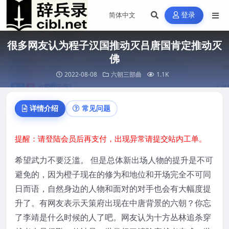
登录
很多网友认为程子汉国推动灭吕唐国肯定推动灭
佛
2022-08-08
六朝三部曲
1.1K
详情介绍
常见问题
提醒：请登陆会员后再支付，出现异常请提交站内工单。
希望武力不要泛滥。 但是总体新出场人物的提升是不可
避免的，因为橙子现在的修为和地位和开场完全不可同
日而语，自然身边的人物和面对的对手也会有大幅度提
升了。有网友表示天策府出现在中唐背景的六朝？你忘
了李靖是什么时候的人了吧。网友认为十方丛林追杀穿