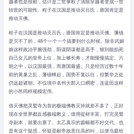
越者也是很勤，估计是二世掌权了清除穿越者变成一世
转世的可能性。程子在汉国是推动灭吕氏，唐国肯定是
推动灭佛。
程子在汉国是推动灭吕氏，唐国肯定是推动灭佛。藩镇
是灭不了的，48个一个一个搞要到什么时候。除非武媚
娘这样政治手腕强劲，阳谋阴谋都是高手，狠到能掐死
自己女儿的皇帝上位，加上够长寿，才能慢慢搞定。六
朝之中，以汉国最强，而唐国最盛。只是经历过数十年
前的黄巢之乱，藩镇蜂起，国势不复以往，但繁华之处
仍远超诸朝。不仅境中名州大郡人口稠密，连蓝田这样
的小邑同样规模宏伟。
借灭佛把灵鹫寺为首的极端佛教灭掉就差不多了，正好
现在全世界都反感极端教义，借用提材丰富。打完灵鹫
寺副本，就要出塞了。太乙真宗的篇幅都不好交代。也
是有这个疑惑，怀疑是献帝故意往高的叫，以便当庭给