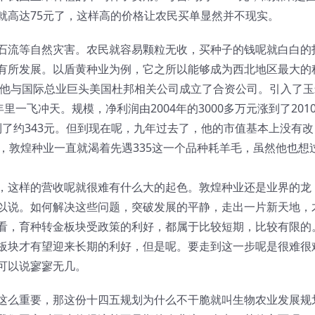
就高达75元了，这样高的价格让农民买单显然并不现实。
石流等自然灾害。农民就容易颗粒无收，买种子的钱呢就白白的
有所发展。以盾黄种业为例，它之所以能够成为西北地区最大的
，他与国际总业巨头美国杜邦相关公司成立了合资公司。引入了玉
里一飞冲天。规模，净利润由2004年的3000多万元涨到了201
达到了约343元。但到现在呢，九年过去了，他的市值基本上没有改
，敦煌种业一直就渴着先遇335这一个品种耗羊毛，虽然他也想
，这样的营收呢就很难有什么大的起色。敦煌种业还是业界的龙
以说。如何解决这些问题，突破发展的平静，走出一片新天地，
看，育种转金板块受政策的利好，都属于比较短期，比较有限的
板块才有望迎来长期的利好，但是呢。要走到这一步呢是很难很
可以说寥寥无几。
这么重要，那这份十四五规划为什么不干脆就叫生物农业发展规