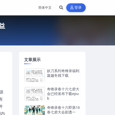
登录
益
文章展示
妖刀系列奇锋录福利
篇越冬残下载
奇锋录卷十六七砦大
源
会已经发布下载epu
b
有
并
奇锋录卷十六即第16
卷七砦大会剧透一
国内