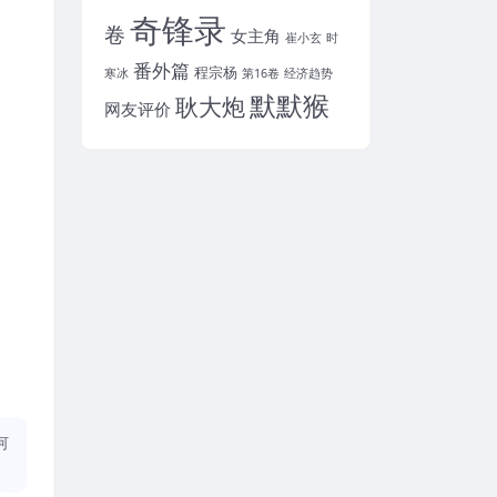
奇锋录
卷
女主角
崔小玄
时
番外篇
程宗杨
寒冰
第16卷
经济趋势
默默猴
耿大炮
网友评价
何