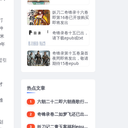
妖刀二奇锋录十六卷
即第16卷已开放购买
打
即将发出
种
奇锋录卷十五已出，
米
请下载epub或txt
0年
奇锋录第十五卷枭首
夜罔即将发出，敬请
过引
期待15卷epub
才
热点文章
。
难
六朝二十二即六朝燕歌行22集已出敬请下载
1
奇锋录卷二如梦飞还已出epub下载地址
2
划
妖刀记二青玉案福利epub，鱼龙舞16终结版txt下载
3