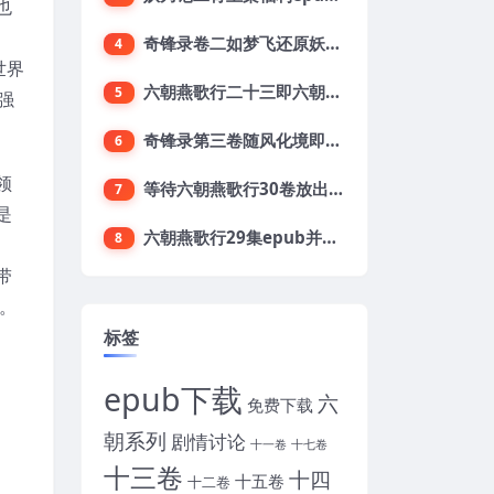
也
奇锋录卷二如梦飞还原妖刀2第二卷目录及梗概
4
世界
六朝燕歌行二十三即六朝23集开始预定了
5
强
奇锋录第三卷随风化境即妖刀贰卷三开放下载
6
领
等待六朝燕歌行30卷放出上集之第六章阖家献祝
7
是
六朝燕歌行29集epub并期待下载六朝三十集
8
带
。
标签
epub下载
六
免费下载
朝系列
剧情讨论
十一卷
十七卷
十三卷
十四
十五卷
十二卷