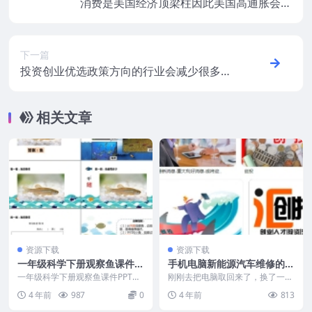
消费是美国经济顶梁柱因此美国高通胀会严
重制约消费
下一篇
投资创业优选政策方向的行业会减少很多潜
在阻力
相关文章
资源下载
资源下载
一年级科学下册观察鱼课件P
手机电脑新能源汽车维修的利
PT，幼儿园科学教案
润真的高因为主要是人力费
一年级科学下册观察鱼课件PPT共
刚刚去把电脑取回来了，换了一个
15页，可下载编辑。 猜一猜： 有
小电容380块钱。其实30分钟不到
4 年前
987
0
4 年前
813
头没有手，有尾...
就修好了。还价没...