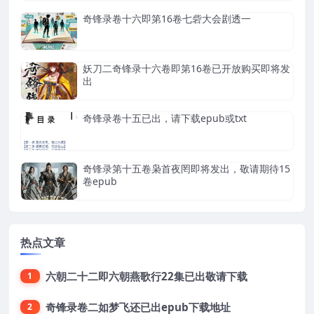
奇锋录卷十六即第16卷七砦大会剧透一
妖刀二奇锋录十六卷即第16卷已开放购买即将发
出
奇锋录卷十五已出，请下载epub或txt
奇锋录第十五卷枭首夜罔即将发出，敬请期待15
卷epub
热点文章
六朝二十二即六朝燕歌行22集已出敬请下载
1
奇锋录卷二如梦飞还已出epub下载地址
2