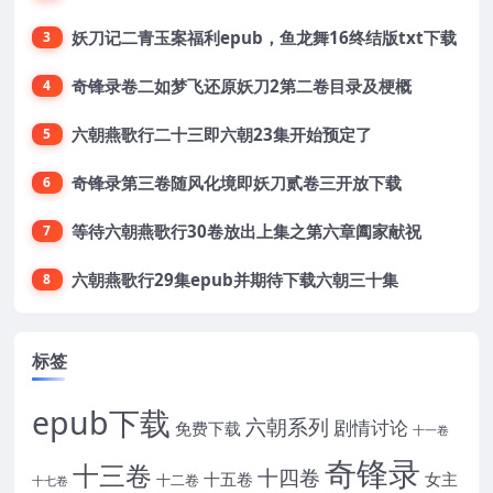
妖刀记二青玉案福利epub，鱼龙舞16终结版txt下载
3
奇锋录卷二如梦飞还原妖刀2第二卷目录及梗概
4
六朝燕歌行二十三即六朝23集开始预定了
5
奇锋录第三卷随风化境即妖刀贰卷三开放下载
6
等待六朝燕歌行30卷放出上集之第六章阖家献祝
7
六朝燕歌行29集epub并期待下载六朝三十集
8
标签
epub下载
六朝系列
剧情讨论
免费下载
十一卷
奇锋录
十三卷
十四卷
十五卷
女主
十二卷
十七卷