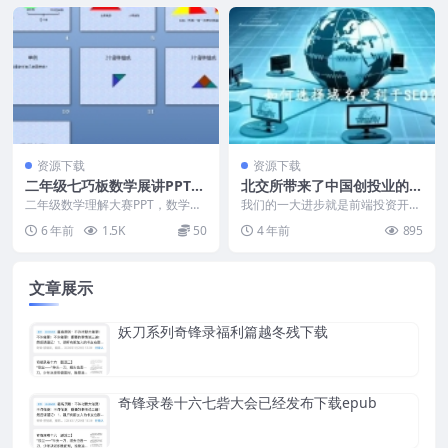
资源下载
资源下载
二年级七巧板数学展讲PPT，
北交所带来了中国创投业的4.
选择旅游而不是露营
0时代前端投资更被看重
二年级数学理解大赛PPT，数学展
我们的一大进步就是前端投资开始
讲PPT 所以如果再将音响，厨具。
被更加重视起来了。我们国家的创
6 年前
1.5K
50
4 年前
895
便捷炉，天幕，...
投呢其实和国际上是有...
文章展示
妖刀系列奇锋录福利篇越冬残下载
奇锋录卷十六七砦大会已经发布下载epub