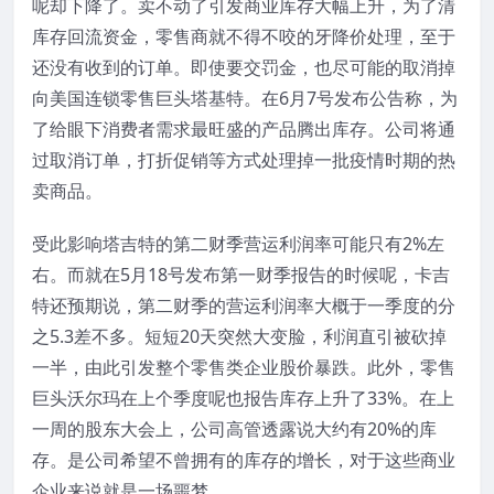
呢却下降了。卖不动了引发商业库存大幅上升，为了清
库存回流资金，零售商就不得不咬的牙降价处理，至于
还没有收到的订单。即使要交罚金，也尽可能的取消掉
向美国连锁零售巨头塔基特。在6月7号发布公告称，为
了给眼下消费者需求最旺盛的产品腾出库存。公司将通
过取消订单，打折促销等方式处理掉一批疫情时期的热
卖商品。
受此影响塔吉特的第二财季营运利润率可能只有2%左
右。而就在5月18号发布第一财季报告的时候呢，卡吉
特还预期说，第二财季的营运利润率大概于一季度的分
之5.3差不多。短短20天突然大变脸，利润直引被砍掉
一半，由此引发整个零售类企业股价暴跌。此外，零售
巨头沃尔玛在上个季度呢也报告库存上升了33%。在上
一周的股东大会上，公司高管透露说大约有20%的库
存。是公司希望不曾拥有的库存的增长，对于这些商业
企业来说就是一场噩梦。