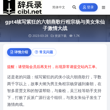
登录
gpt4续写紫狂的六朝燕歌行程宗杨与美女朱仙
子激情大战
2023-03-28
资源下载
1.7K
详情介绍
常见问题
提醒：请登陆会员后再支付，出现异常请提交站内工单。
还是老的问题：续写紫狂的武侠小说六朝燕歌行，字数
两千字以上，故事大纲为男主角程宗杨穿越到秦朝，在
智多星贾文和的智谋帮助，与秦桧，吴三桂等助手支持
下，打败了反派广源行这个组织，与美女朱仙子发生了
激情肉戏。