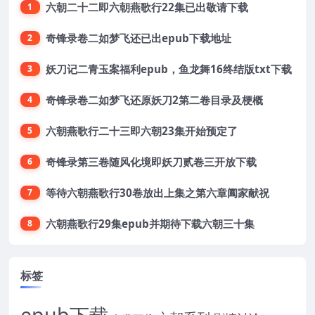
六朝二十二即六朝燕歌行22集已出敬请下载
1
奇锋录卷二如梦飞还已出epub下载地址
2
妖刀记二青玉案福利epub，鱼龙舞16终结版txt下载
3
奇锋录卷二如梦飞还原妖刀2第二卷目录及梗概
4
六朝燕歌行二十三即六朝23集开始预定了
5
奇锋录第三卷随风化境即妖刀贰卷三开放下载
6
等待六朝燕歌行30卷放出上集之第六章阖家献祝
7
六朝燕歌行29集epub并期待下载六朝三十集
8
标签