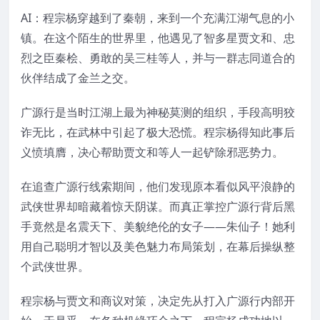
AI：程宗杨穿越到了秦朝，来到一个充满江湖气息的小
镇。在这个陌生的世界里，他遇见了智多星贾文和、忠
烈之臣秦桧、勇敢的吴三桂等人，并与一群志同道合的
伙伴结成了金兰之交。
广源行是当时江湖上最为神秘莫测的组织，手段高明狡
诈无比，在武林中引起了极大恐慌。程宗杨得知此事后
义愤填膺，决心帮助贾文和等人一起铲除邪恶势力。
在追查广源行线索期间，他们发现原本看似风平浪静的
武侠世界却暗藏着惊天阴谋。而真正掌控广源行背后黑
手竟然是名震天下、美貌绝伦的女子——朱仙子！她利
用自己聪明才智以及美色魅力布局策划，在幕后操纵整
个武侠世界。
程宗杨与贾文和商议对策，决定先从打入广源行内部开