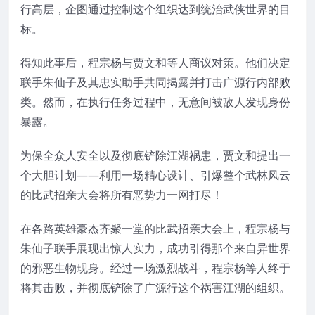
行高层，企图通过控制这个组织达到统治武侠世界的目
标。
得知此事后，程宗杨与贾文和等人商议对策。他们决定
联手朱仙子及其忠实助手共同揭露并打击广源行内部败
类。然而，在执行任务过程中，无意间被敌人发现身份
暴露。
为保全众人安全以及彻底铲除江湖祸患，贾文和提出一
个大胆计划——利用一场精心设计、引爆整个武林风云
的比武招亲大会将所有恶势力一网打尽！
在各路英雄豪杰齐聚一堂的比武招亲大会上，程宗杨与
朱仙子联手展现出惊人实力，成功引得那个来自异世界
的邪恶生物现身。经过一场激烈战斗，程宗杨等人终于
将其击败，并彻底铲除了广源行这个祸害江湖的组织。