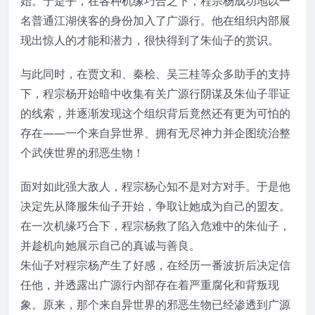
始。于是乎，在各种机缘巧合之下，程宗杨成功地以一
名普通江湖侠客的身份加入了广源行。他在组织内部展
现出惊人的才能和潜力，很快得到了朱仙子的赏识。
与此同时，在贾文和、秦桧、吴三桂等众多助手的支持
下，程宗杨开始暗中收集有关广源行阴谋及朱仙子罪证
的线索，并逐渐发现这个组织背后竟然还有更为可怕的
存在——一个来自异世界、拥有无尽神力并企图统治整
个武侠世界的邪恶生物！
面对如此强大敌人，程宗杨心知不是对方对手。于是他
决定先从降服朱仙子开始，争取让她成为自己的盟友。
在一次机缘巧合下，程宗杨救了陷入危难中的朱仙子，
并趁机向她展示自己的真诚与善良。
朱仙子对程宗杨产生了好感，在经历一番波折后决定信
任他，并透露出广源行内部存在着严重腐化和背叛现
象。原来，那个来自异世界的邪恶生物已经渗透到广源