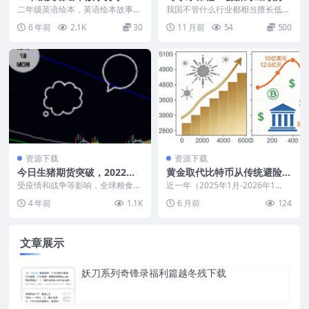
T，花费一点钱去充实自己
断波及影响分析与投资机会
二年级英语绘本，英语绘本故事分
我国不管什么行业都相当擅长低价
享PPT本资源共14页，图片精美，
竞争，打价格战，这一点也是一直
6 年前
2.1K
30
11 月前
54
500
语言不复杂。 适...
为美欧所诟病的，同时...
资源下载
资源下载
今日生猪期货突破，2022年
黄金取代比特币从传统避险工
猪周期有望开启
具升级为 “全球避难货币”
受疫情和战争等影响，全球粮食和
近一年（2025年1月-2026年1
能源等大宗商品价格大幅上涨，据
月），黄金与比特币呈现**完全相
4 年前
1.1K
6 月前
124
国家统计局4月11号...
反的价格轨迹...
文章展示
妖刀系列奇锋录福利篇越冬残下载