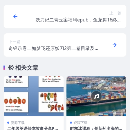
上一篇
妖刀记二青玉案福利epub，鱼龙舞16终结
版txt下载
下一篇
奇锋录卷二如梦飞还原妖刀2第二卷目录及
梗概
相关文章
资源下载
资源下载
二年级英语绘本故事分享PP
时寒冰课程：创新药出海的路