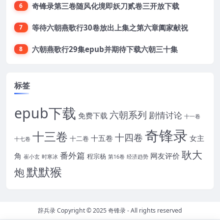
奇锋录第三卷随风化境即妖刀贰卷三开放下载
6
等待六朝燕歌行30卷放出上集之第六章阖家献祝
7
六朝燕歌行29集epub并期待下载六朝三十集
8
标签
epub下载
六朝系列
剧情讨论
免费下载
十一卷
奇锋录
十三卷
十四卷
十五卷
女主
十二卷
十七卷
耿大
番外篇
角
网友评价
程宗杨
崔小玄
时寒冰
第16卷
经济趋势
默默猴
炮
辞兵录 Copyright © 2025
奇锋录
- All rights reserved