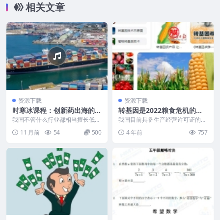
相关文章
资源下载
资源下载
时寒冰课程：创新药出海的路
转基因是2022粮食危机的机
断波及影响分析与投资机会
会特别是种业受益
我国不管什么行业都相当擅长低价
我国目前具备生产经营许可证的种
竞争，打价格战，这一点也是一直
子企业多达7000多家，但其中9
11 月前
54
500
4 年前
757
为美欧所诟病的，同时...
5%都是中小企业。...