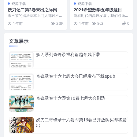
资源下载
资源下载
妖刀记二第2卷未出之际网友
2021希望数学五年级题目及
评论妖刀的剧情
答案
漱玉节的搞法基本上门人都讨不得
随着时代的高速发展，我们必须时
好处，女子充做死侍和玩物，男子
刻面对未来的挑战， 未来世界不
4 年前
2.3K
4 年前
862
0
做工峰，就是为了维护...
属于父母、老师，而是...
文章展示
妖刀系列奇锋录福利篇越冬残下载
奇锋录卷十六七砦大会已经发布下载epub
奇锋录卷十六即第16卷七砦大会剧透一
妖刀二奇锋录十六卷即第16卷已开放购买即将发
出