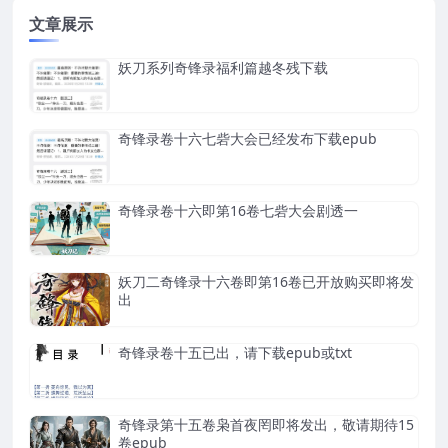
文章展示
妖刀系列奇锋录福利篇越冬残下载
奇锋录卷十六七砦大会已经发布下载epub
奇锋录卷十六即第16卷七砦大会剧透一
妖刀二奇锋录十六卷即第16卷已开放购买即将发
出
奇锋录卷十五已出，请下载epub或txt
奇锋录第十五卷枭首夜罔即将发出，敬请期待15
卷epub