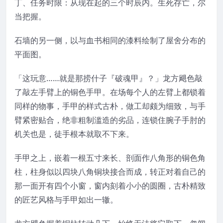
丁、任务时限：从现在起的三个时辰内。生死存亡，尔
当把握。
石墙的另一侧，以与血书相同的漆料绘制了屋舍分布的
平面图。
「这玩意……就是那捞什子『破魂甲』？」龙方飓色敲
了敲左手臂上的铜色手甲。在场每个人的左臂上都锁着
同样的物事，手甲的样式古朴，做工却颇为细致，与手
臂紧密贴合，绝非粗制滥造的劣品，连锁住腕子手肘的
机关也是，徒手根本就取不下来。
手甲之上，嵌着一根五寸来长、剖面作八角形的铜色角
柱，柱身似以四块八角铜块接合而成，转正对着自己的
那一面开有四个小窗，窗内刻着小小的圆圈，古朴精致
的匠艺风格与手甲如出一辙。