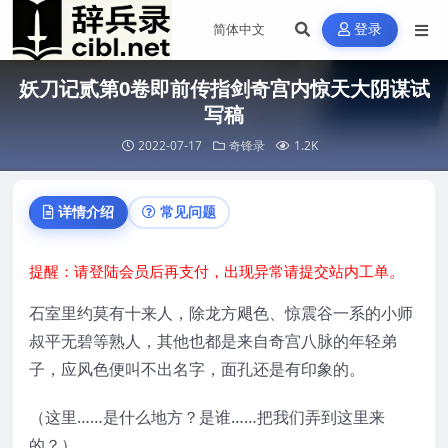
登录
妖刀记贰第0卷即前传指剑奇宫内惊天大阴谋试
写稿
2022-07-17
奇锋录
1.2K
详情介绍
常见问题
提醒：请登陆会员后再支付，出现异常请提交站内工单。
石室里约莫有十来人，除龙方飓色、惊震谷一系的小师
叔平无碧等熟人，其他也都是来自奇宫八脉的年轻弟
子，应风色便叫不出名字，面孔还是有印象的。
（这里……是什么地方？是谁……把我们弄到这里来
的？）