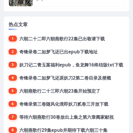
热点文章
六朝二十二即六朝燕歌行22集已出敬请下载
1
奇锋录卷二如梦飞还已出epub下载地址
2
妖刀记二青玉案福利epub，鱼龙舞16终结版txt下载
3
奇锋录卷二如梦飞还原妖刀2第二卷目录及梗概
4
六朝燕歌行二十三即六朝23集开始预定了
5
奇锋录第三卷随风化境即妖刀贰卷三开放下载
6
等待六朝燕歌行30卷放出上集之第六章阖家献祝
7
六朝燕歌行29集epub并期待下载六朝三十集
8