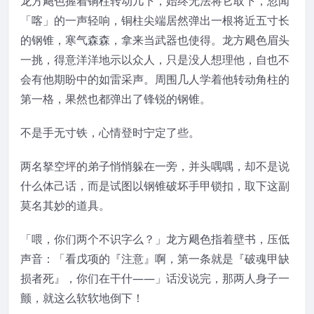
龙方飓色握着铜柱转动几下，始终无法将它取下，忽闻
「喀」的一声轻响，铜柱尖端居然弹出一根将近五寸长
的钢锥，寒气森森，拿来当武器也使得。龙方飓色眉头
一挑，得意洋洋地示以众人，只是没人想理他，自也不
会有他期盼中的如雷采声。周围几人学着他转动角柱的
第一格，果然也都弹出了锋锐的钢锥。
不是手无寸铁，心情登时宁定了些。
两名拏空坪的弟子悄悄躲在一旁，并头喁喁，却不是说
什么体己话，而是试图以钢锥破坏手甲锁扣，取下这副
莫名其妙的道具。
「喂，你们两个不识字么？」龙方飓色指着壁书，压低
声音：「看戊项的『注意』啊，第一条就是『破魂甲缺
损者死』，你们在干什——」话没说完，那两人身子一
颤，就这么软软地倒下！