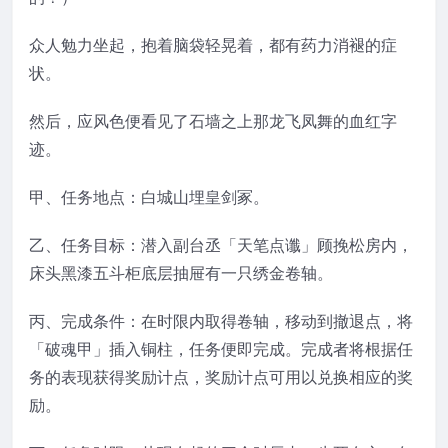
众人勉力坐起，抱着脑袋轻晃着，都有药力消褪的症
状。
然后，应风色便看见了石墙之上那龙飞凤舞的血红字
迹。
甲、任务地点：白城山埋皇剑冢。
乙、任务目标：潜入副台丞「天笔点谶」顾挽松房内，
床头黑漆五斗柜底层抽屉有一只绣金卷轴。
丙、完成条件：在时限内取得卷轴，移动到撤退点，将
「破魂甲」插入铜柱，任务便即完成。完成者将根据任
务的表现获得奖励计点，奖励计点可用以兑换相应的奖
励。