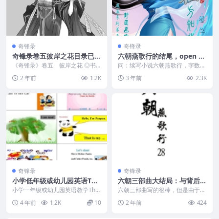
奇锋录
奇锋录
奇锋录卷五彼岸之花目录已
六朝燕歌行的结尾，open ai
出，敬请期待正式发出
续写小说水平展示
《奇锋录》卷五 彼岸之花 ◎书
问：续写小说六朝燕歌行，字数两
目 第卅三折 口彻为甘，顾塞其
千字以上，故事大纲为男主角程宗
2 年前
1.2K
3 年前
2.3K
窦 第卅四折 如风茹...
杨穿越到秦朝，在智多...
奇锋录
奇锋录
小学低年级或幼儿园英语Tha
六朝三部曲大结局：与背后大
t is his car教案下载
boss永王的大决战
小学一年级或幼儿园英语教学That
六朝三部曲写的很棒，但是由于众
is his car，共26页。 英语教学
所周知的原因，没有能继续写完大
4 年前
1.2K
10
2 年前
424
老...
结局，下面是网友续写...