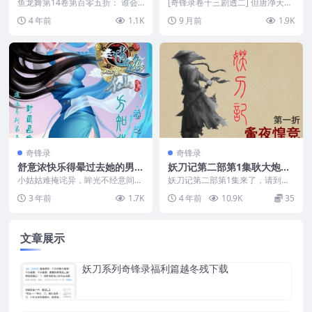
合欢
即将发出13集epub
鱼龙舞第14卷第百零五折： 谁会
[奇锋录卷十三剧透二] 但唐净天连
傻到离开游戏？你休想……我死也
好胜与不甘都远胜帝里的邑宰，对
4 年前
1.1K
9 月前
1.9K
不下！ 他咬着牙靠...
掌後被馀劲震退，...
奇锋录
奇锋录
舒意浓快乐得晕过去她的男人
妖刀记第二部第1集耿大炮装
像是天降的奇迹
逼来了请下载epub
小姑姑难掩诧异，眸光不经意间与
妖刀记第二部第1集来了，请到文
墨柳先生对上，两人均是神情复
末下载epub。 距离骧公幽邸中那
3 年前
1.7K
4 年前
10.9K
35
杂。 舒意浓便在幼时，...
场惊天动地的决战...
文章展示
妖刀系列奇锋录福利篇越冬残下载