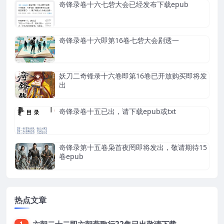
奇锋录卷十六七砦大会已经发布下载epub
奇锋录卷十六即第16卷七砦大会剧透一
妖刀二奇锋录十六卷即第16卷已开放购买即将发
出
奇锋录卷十五已出，请下载epub或txt
奇锋录第十五卷枭首夜罔即将发出，敬请期待15
卷epub
热点文章
六朝二十二即六朝燕歌行22集已出敬请下载
1