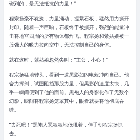
碰到的，是无法抵抗的力量！”
程宗扬毫不犹豫，力量涌动，握紧石板，猛然用力撕开
封印。随着一声巨响，石板终于被撕开，强烈的能量冲
击将地宫四周的所有物体都炸飞。程宗扬和紫姑娘被一
股强大的吸力拉向空中，无法控制自己的身体。
就在这时，紫姑娘忽然尖叫：“主公，小心！”
程宗扬猛地转头，看到一道黑影如闪电般冲向自己。他
奋力挥剑，试图阻挡那股力量，但黑影的速度太快，几
乎一瞬间便到了他的面前。黑袍人的身影化作了无数个
幻影，瞬间将程宗扬笼罩其中，眼看就要将他彻底吞
噬。
“去死吧！”黑袍人恶狠狠地低吼着，伸手朝程宗扬抓
去。