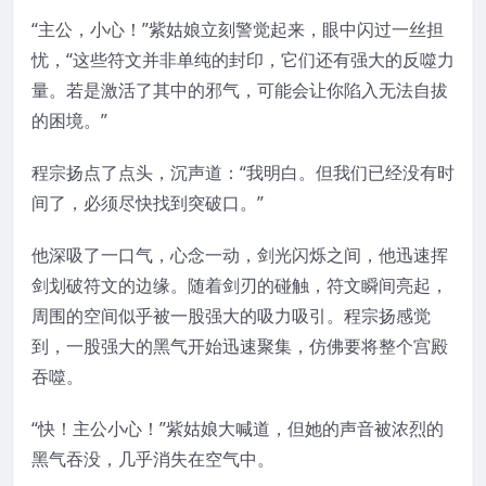
“主公，小心！”紫姑娘立刻警觉起来，眼中闪过一丝担
忧，“这些符文并非单纯的封印，它们还有强大的反噬力
量。若是激活了其中的邪气，可能会让你陷入无法自拔
的困境。”
程宗扬点了点头，沉声道：“我明白。但我们已经没有时
间了，必须尽快找到突破口。”
他深吸了一口气，心念一动，剑光闪烁之间，他迅速挥
剑划破符文的边缘。随着剑刃的碰触，符文瞬间亮起，
周围的空间似乎被一股强大的吸力吸引。程宗扬感觉
到，一股强大的黑气开始迅速聚集，仿佛要将整个宫殿
吞噬。
“快！主公小心！”紫姑娘大喊道，但她的声音被浓烈的
黑气吞没，几乎消失在空气中。