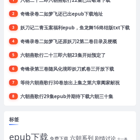
奇锋录卷二如梦飞还已出epub下载地址
2
妖刀记二青玉案福利epub，鱼龙舞16终结版txt下载
3
奇锋录卷二如梦飞还原妖刀2第二卷目录及梗概
4
六朝燕歌行二十三即六朝23集开始预定了
5
奇锋录第三卷随风化境即妖刀贰卷三开放下载
6
等待六朝燕歌行30卷放出上集之第六章阖家献祝
7
六朝燕歌行29集epub并期待下载六朝三十集
8
标签
epub下载
六朝系列
剧情讨论
免费下载
十一卷