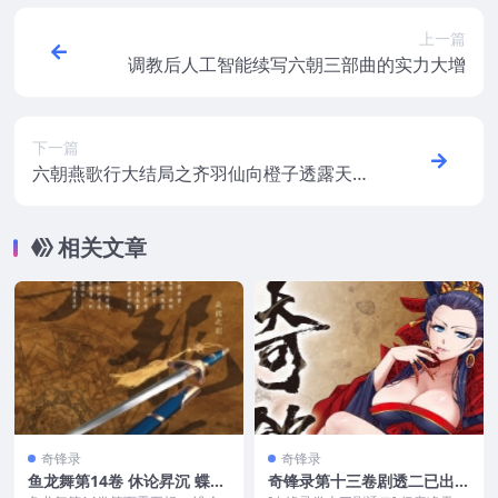
上一篇
调教后人工智能续写六朝三部曲的实力大增
下一篇
六朝燕歌行大结局之齐羽仙向橙子透露天命
之人
相关文章
奇锋录
奇锋录
鱼龙舞第14卷 休论昇沉 蝶册
奇锋录第十三卷剧透二已出，