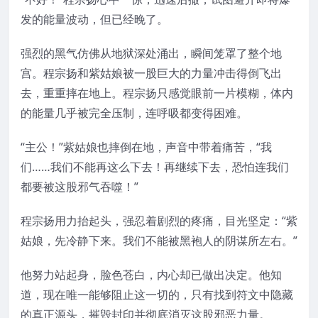
发的能量波动，但已经晚了。
强烈的黑气仿佛从地狱深处涌出，瞬间笼罩了整个地
宫。程宗扬和紫姑娘被一股巨大的力量冲击得倒飞出
去，重重摔在地上。程宗扬只感觉眼前一片模糊，体内
的能量几乎被完全压制，连呼吸都变得困难。
“主公！”紫姑娘也摔倒在地，声音中带着痛苦，“我
们……我们不能再这么下去！再继续下去，恐怕连我们
都要被这股邪气吞噬！”
程宗扬用力抬起头，强忍着剧烈的疼痛，目光坚定：“紫
姑娘，先冷静下来。我们不能被黑袍人的阴谋所左右。”
他努力站起身，脸色苍白，内心却已做出决定。他知
道，现在唯一能够阻止这一切的，只有找到符文中隐藏
的真正源头，摧毁封印并彻底消灭这股邪恶力量。