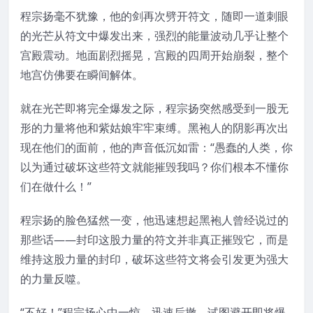
程宗扬毫不犹豫，他的剑再次劈开符文，随即一道刺眼
的光芒从符文中爆发出来，强烈的能量波动几乎让整个
宫殿震动。地面剧烈摇晃，宫殿的四周开始崩裂，整个
地宫仿佛要在瞬间解体。
就在光芒即将完全爆发之际，程宗扬突然感受到一股无
形的力量将他和紫姑娘牢牢束缚。黑袍人的阴影再次出
现在他们的面前，他的声音低沉如雷：“愚蠢的人类，你
以为通过破坏这些符文就能摧毁我吗？你们根本不懂你
们在做什么！”
程宗扬的脸色猛然一变，他迅速想起黑袍人曾经说过的
那些话——封印这股力量的符文并非真正摧毁它，而是
维持这股力量的封印，破坏这些符文将会引发更为强大
的力量反噬。
“不好！”程宗扬心中一惊，迅速后撤，试图避开即将爆