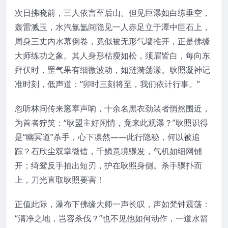
次日拂晓前，三人依言至后山。但见巨瀑如白练垂空，
轰雷溅玉，水汽氤氲间隐见一人赤足立于潭中巨石上，
周身三丈内水幕倒卷，竟似被无形气墙推开，正是佛缘
大师练功之象。其人身形枯瘦如松，须眉皆白，每向东
拜伏时，罡气果有细微波动，如涟漪荡漾。耿照凝神记
准时刻，低声道：“卯时三刻将至，我们依计行事。”
忽听林间传来窸窣声响，十余名黑衣劲装者悄然围近，
为首者狞笑：“耿盟主好闲情，竟来此观瀑？”耿照识得
是“幽冥道”杀手，心下凛然——此行隐秘，何以被追
踪？石欣尘双掌微错，千鳞意境骤发，气机如细网铺
开；绮鸳反手抽出短刃，护在耿照身侧。杀手骤扑而
上，刀光直取耿照要害！
正值此际，瀑布下佛缘大师一声长叹，声如梵钟震荡：
“清净之地，岂容杀伐？”也不见他如何动作，一道水箭