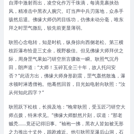
自潭中激射而出，凌空化作万千珠滴，每滴竟裹挟劲
风，精准击中黑衣人腕穴。叮当声中兵刃落地，众杀手
骇然后退。佛缘大师仍闭目练功，仿佛未动分毫，唯东
拜之时罡气微乱，较先前更显薄弱。
耿照心念电转，知是时机，纵身掠向西侧老松。第三横
枝距瀑布恰是三丈余，视野极佳。但见佛缘大师拜伏之
际，周身罡气果如刁研空所言骤敛一瞬。耿照气沉丹
田，朗声道：“大师！玉碎瓦全三十年，故人托问安
否？”此语方出，佛缘大师身形剧震，罡气轰然散逸，瀑
水顿时淋透僧袍。他蓦然回首，目光如电射向耿照：“汝
从何知此四字？”
耿照跃下松枝，长揖及地：“晚辈耿照，受玉匠刁研空大
师点拨，特来求见。”佛缘大师默然片刻，叹道：“那老
贼秃……竟还记得旧事。”袖袍一拂，黑衣人皆如被无形
之力推出十丈外，踉跄难近。他引耿照至瀑后山洞，石