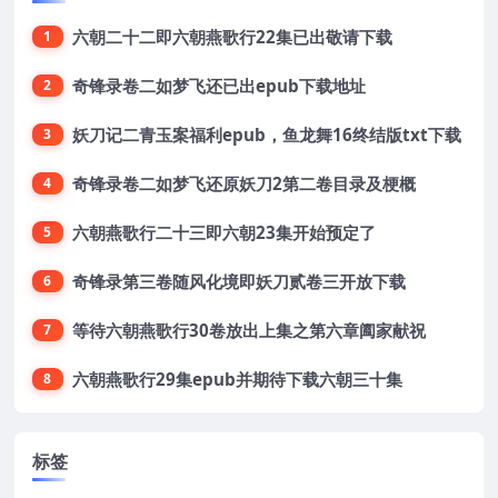
六朝二十二即六朝燕歌行22集已出敬请下载
1
奇锋录卷二如梦飞还已出epub下载地址
2
妖刀记二青玉案福利epub，鱼龙舞16终结版txt下载
3
奇锋录卷二如梦飞还原妖刀2第二卷目录及梗概
4
六朝燕歌行二十三即六朝23集开始预定了
5
奇锋录第三卷随风化境即妖刀贰卷三开放下载
6
等待六朝燕歌行30卷放出上集之第六章阖家献祝
7
六朝燕歌行29集epub并期待下载六朝三十集
8
标签