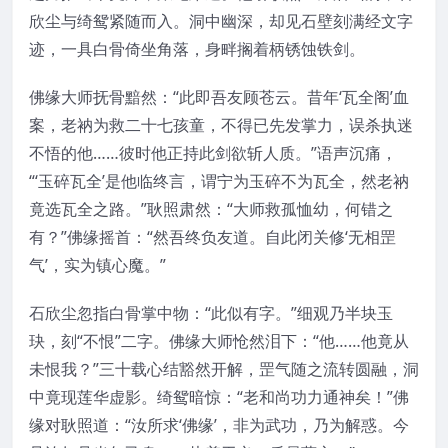
欣尘与绮鸳紧随而入。洞中幽深，却见石壁刻满经文字
迹，一具白骨倚坐角落，身畔搁着柄锈蚀铁剑。
佛缘大师抚骨黯然：“此即吾友顾苍云。昔年‘瓦全阁’血
案，老衲为救二十七孩童，不得已先发掌力，误杀执迷
不悟的他……彼时他正持此剑欲斩人质。”语声沉痛，
“‘玉碎瓦全’是他临终言，谓宁为玉碎不为瓦全，然老衲
竟选瓦全之路。”耿照肃然：“大师救孤恤幼，何错之
有？”佛缘摇首：“然吾终负友道。自此闭关修‘无相罡
气’，实为镇心魔。”
石欣尘忽指白骨掌中物：“此似有字。”细观乃半块玉
玦，刻“不恨”二字。佛缘大师怆然泪下：“他……他竟从
未恨我？”三十载心结豁然开解，罡气随之流转圆融，洞
中竟现莲华虚影。绮鸳暗惊：“老和尚功力通神矣！”佛
缘对耿照道：“汝所求‘佛缘’，非为武功，乃为解惑。今