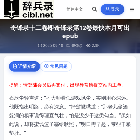
登录
奇锋录十二卷即奇锋录第12卷最快本月可出
epub
2025-09-10
奇锋录
2.3K
详情介绍
常见问题
提醒：请登陆会员后再支付，出现异常请提交站内工单。
石欣尘轻声道：“刁大师看似游戏风尘，实则用心深远。
他既指出明路，必有深意。”绮鸳撇嘴道：“那老儿偷酒
躲洞的糗事说得理直气壮，怕是没少干这类勾当。”虽如
此说，却将蜜饯篮子塞给耿照，“明日需早起，带些干粮
垫肚。”