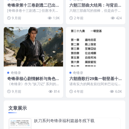
奇锋录第十三卷剧透二已出，
六朝三部曲大结局：与背后大
即将发出13集epub
boss永王的大决战
[奇锋录卷十三剧透二] 但唐净天连
六朝三部曲写的很棒，但是由于众
好胜与不甘都远胜帝里的邑宰，对
所周知的原因，没有能继续写完大
9 月前
1.9K
2 年前
424
掌後被馀劲震退，...
结局，下面是网友续写...
奇锋录
奇锋录
奇锋录核心剧情解析与角色争
六朝燕歌行29集一朝登基十
议的作品脉络评论
九号冲刺及epub下载
《奇锋录》作为 “妖刀记” 系列的续
请有实力的网友前往阿米巴论坛官
作，既延续了前作 “主角成长 + 情
方充值以支持作者，支持力度更大
9 月前
814
4 年前
6.0K
感线” ...
更新越快。其他网友请...
文章展示
妖刀系列奇锋录福利篇越冬残下载