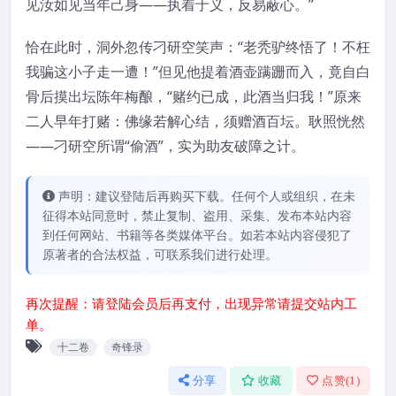
见汝如见当年己身——执着于义，反易蔽心。”
恰在此时，洞外忽传刁研空笑声：“老秃驴终悟了！不枉
我骗这小子走一遭！”但见他提着酒壶蹒跚而入，竟自白
骨后摸出坛陈年梅酿，“赌约已成，此酒当归我！”原来
二人早年打赌：佛缘若解心结，须赠酒百坛。耿照恍然
——刁研空所谓“偷酒”，实为助友破障之计。
声明：建议登陆后再购买下载。任何个人或组织，在未
征得本站同意时，禁止复制、盗用、采集、发布本站内容
到任何网站、书籍等各类媒体平台。如若本站内容侵犯了
原著者的合法权益，可联系我们进行处理。
再次提醒：请登陆会员后再支付，出现异常请提交站内工
单。
十二卷
奇锋录
分享
收藏
点赞(
1
)