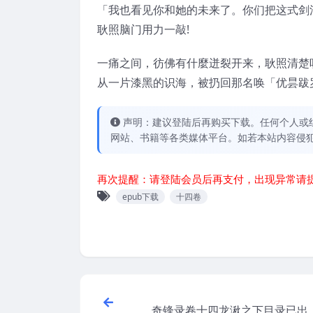
「我也看见你和她的未来了。你们把这式剑法
耿照脑门用力一敲!
一痛之间，彷佛有什麼迸裂开来，耿照清楚
从一片漆黑的识海，被扔回那名唤「优昙跋
声明：建议登陆后再购买下载。任何个人或
网站、书籍等各类媒体平台。如若本站内容侵
再次提醒：请登陆会员后再支付，出现异常请
epub下载
十四卷
奇锋录卷十四龙湫之下目录已出