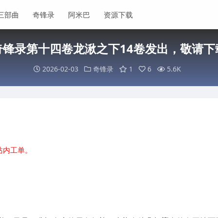
三部曲
奇锋录
阿米巴
资源下载
奇锋录第十四卷龙湫之下14卷发出，敬请下
2026-02-03
奇锋录
1
6
5.6K
站内工单。