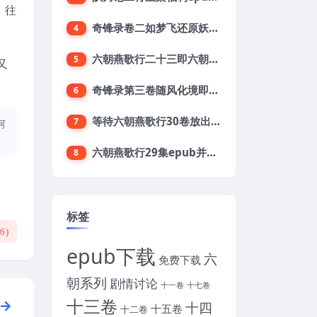
」往
奇锋录卷二如梦飞还原妖刀2第二卷目录及梗概
4
六朝燕歌行二十三即六朝23集开始预定了
5
又
奇锋录第三卷随风化境即妖刀贰卷三开放下载
6
等待六朝燕歌行30卷放出上集之第六章阖家献祝
7
何
六朝燕歌行29集epub并期待下载六朝三十集
8
标签
(
6
)
epub下载
六
免费下载
朝系列
剧情讨论
十一卷
十七卷
十三卷
十四
十五卷
十二卷