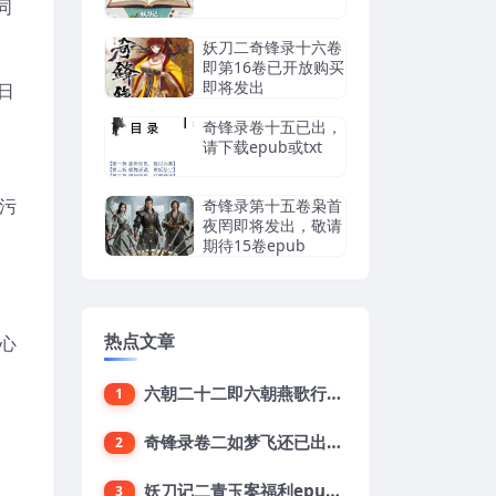
同
妖刀二奇锋录十六卷
即第16卷已开放购买
即将发出
日
奇锋录卷十五已出，
请下载epub或txt
污
奇锋录第十五卷枭首
夜罔即将发出，敬请
期待15卷epub
热点文章
心
六朝二十二即六朝燕歌行22集已出敬请下载
1
奇锋录卷二如梦飞还已出epub下载地址
2
妖刀记二青玉案福利epub，鱼龙舞16终结版txt下载
3