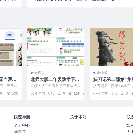
pub下载
二BOSS
奇锋录
奇锋录
际血涯目
北师大版二年级数学下册
妖刀记第二部第1集
工智能续
除法租船课件PPT下载
炮装逼来了请下载ep
完，开放充
北师大版二年级数学下册除法租
妖刀记第二部第1集来了
的放出。
船课件PPT，共22页，可下载编
文末下载epub。 距离骧
0
580
4 年前
0
0
1.5K
0
4 年前
0
0
际血...
辑。 情景导入 淘气...
中那场惊天动地的决战...
快速导航
关于本站
联
个人中心
如
标签云
人