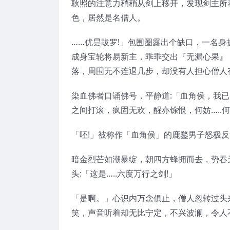
耿照的注意力稍稍从剑上移开，发现剑主所
色，居然是名僧人。
……优昙跋罗!」包围圈露出个缺口，一名身
成身宝轮将易新主，乖乖交出『无漏心果』
落，周围无不连退几步，却没有人担心僧人
染血佛者口诵佛号，平静道:「血角侯，我
之间打滚，疯固无欢，醒亦馀恨，何妨…..
「呸!」被称作「血角侯」的鹿鍪男子怒极反
暗金烈芒如潮暴绽，朝四方蜂拥而去，势吞
头:「这是…..六度万行之剑!」
「是啊。」心识内万念俱止，僧人忽转过头
笑，声音听着却无比宁定，不兴波澜，令人