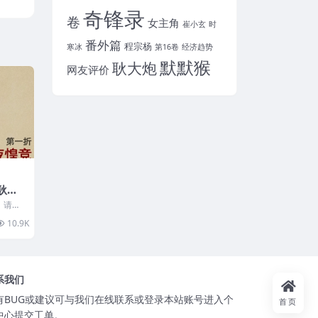
奇锋录
卷
女主角
崔小玄
时
番外篇
程宗杨
寒冰
第16卷
经济趋势
默默猴
耿大炮
网友评价
耿大
ub
，请到
公幽邸
10.9K
35
系我们
有BUG或建议可与我们在线联系或登录本站账号进入个
首页
中心提交工单。