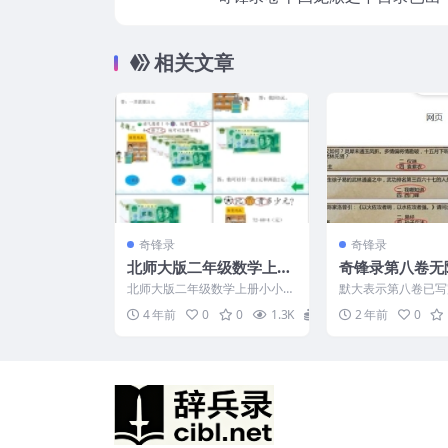
出e
相关文章
奇锋录
奇锋录
北师大版二年级数学上册
奇锋录第八卷无
小小商店加减法课件PPT
录，看看国外人
北师大版二年级数学上册小小商
默大表示第八卷已写
下载
写实力
店课件PPT，共12页，可下载编
值中，敬请期待下载
4 年前
0
0
1.3K
0
2 年前
0
辑。 情趣导入：开办...
《奇锋录》 卷八〈无