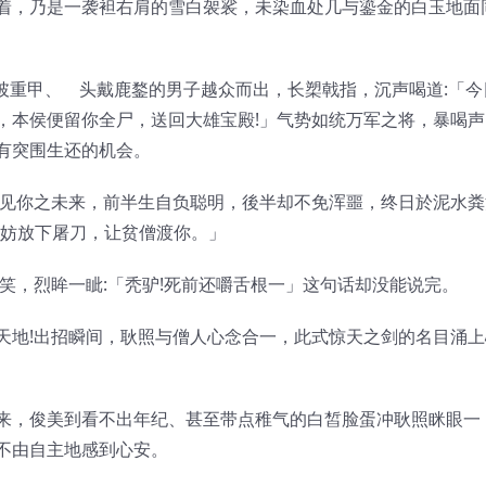
着，乃是一袭袒右肩的雪白袈裟，未染血处几与鎏金的白玉地面
披重甲、ゝ头戴鹿鍪的男子越众而出，长槊戟指，沉声喝道:「今
，本侯便留你全尸，送回大雄宝殿!」气势如统万军之将，暴喝声
有突围生还的机会。
已见你之未来，前半生自负聪明，後半却不免浑噩，终日於泥水粪
何妨放下屠刀，让贫僧渡你。」
笑，烈眸一眦:「秃驴!死前还嚼舌根一」这句话却没能说完。
天地!出招瞬间，耿照与僧人心念合一，此式惊天之剑的名目涌上
来，俊美到看不出年纪、甚至带点稚气的白皙脸蛋冲耿照眯眼一
不由自主地感到心安。