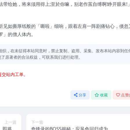
带给她，将来须用得上;至於你嘛，别老作茧自缚啊!睁开眼来!
听见如撕厚纸般的「嘶啦」细响，跟着左肩一阵剧痛钻心，倏忽
罗」的僧人体内。
组织，在未征得本站同意时，禁止复制、盗用、采集、发布本站内容到任
犯了原著者的合法权益，可联系我们进行处理。
提交站内工单。
分享
收藏
点赞
上一篇
下一篇
，即将发
奇锋录的BOSS揭秘：应风色回归成为第