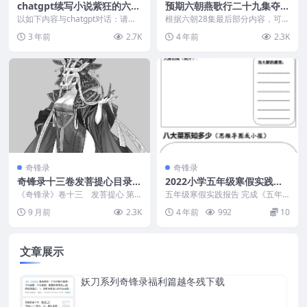
chatgpt续写小说紫狂的六朝
预期六朝燕歌行二十九集夺舍
燕歌行第三十集
后李辅国大概率变七级
以如下内容与chatgpt对话：请续
根据六朝28集最后部分内容，可预
写小说紫狂的六朝燕歌行第三十
测六朝燕歌行二十九集夺舍后李辅
3 年前
2.7K
4 年前
2.3K
集。AI给的内容...
国变七级，程遇到麻...
奇锋录
奇锋录
奇锋录十三卷发菩提心目录已
2022小学五年级寒假实践报
出，奇锋录第13集开始冲刺
告模板与书本创作说明
《奇锋录》卷十三 发菩提心 第
五年级寒假实践报告 完成《五年
八三折 天星照见，素手纤纤 第
级寒假实践报告》一书，内容包
9 月前
2.3K
4 年前
992
10
八四折 绝魅忽现，入...
括：（用 word 制...
文章展示
妖刀系列奇锋录福利篇越冬残下载