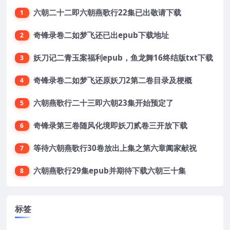
六朝二十二即六朝燕歌行22集已出敬请下载
1
奇锋录卷二如梦飞还已出epub下载地址
2
妖刀记二青玉案福利epub，鱼龙舞16终结版txt下载
3
奇锋录卷二如梦飞还原妖刀2第二卷目录及梗概
4
六朝燕歌行二十三即六朝23集开始预定了
5
奇锋录第三卷随风化境即妖刀贰卷三开放下载
6
等待六朝燕歌行30卷放出上集之第六章阖家献祝
7
六朝燕歌行29集epub并期待下载六朝三十集
8
标签