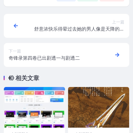
上一篇
舒意浓快乐得晕过去她的男人像是天降的奇
迹
下一篇
奇锋录第四卷已出剧透一与剧透二
相关文章