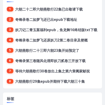
六朝二十二即六朝燕歌行22集已出敬请下载
1
奇锋录卷二如梦飞还已出epub下载地址
2
妖刀记二青玉案福利epub，鱼龙舞16终结版txt下载
3
奇锋录卷二如梦飞还原妖刀2第二卷目录及梗概
4
六朝燕歌行二十三即六朝23集开始预定了
5
奇锋录第三卷随风化境即妖刀贰卷三开放下载
6
等待六朝燕歌行30卷放出上集之第六章阖家献祝
7
六朝燕歌行29集epub并期待下载六朝三十集
8
标签