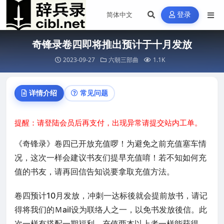
登录
奇锋录卷四即将推出预计于十月发放
2023-09-27
六朝三部曲
1.1K
详情介绍
常见问题
提醒：请登陆会员后再支付，出现异常请提交站内工单。
《奇锋录》卷四已开放充值啰！为避免之前充值塞车情
况，这次一样会建议书友们提早充值唷！若不知如何充
值的书友，请再回信告知说要拿取充值方法。
卷四预计10月发放，冲刺一达标後就会提前放书，请记
得将我们的Ｍail设为联络人之一，以免书发放後信。
此
次一样有搭配一期福利，充值两本以上者一样能获得，