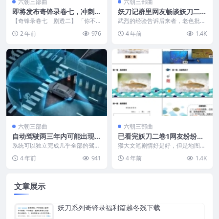
六朝三部曲
六朝三部曲
即将发布奇锋录卷七，冲刺已
妖刀记群里网友畅谈妖刀二剧
出剧透二
情以及大炮与其师父
【奇锋录卷七 剧透二】 「你不
武烈的经验告诉后来者，老色批好
是梅少昆。」诸葛残锋没理他，继
好透批别玩感情。目标和条件要
2 年前
976
4 年前
1.4K
续道：「我不识梅少昆...
顶，武功才顶。帝心设的...
六朝三部曲
六朝三部曲
自动驾驶两三年内可能出现L
已看完妖刀二卷1网友纷纷来
4甚至L5级别的突破
谈阅读感受啦
系统可以独立完成几乎全部的驾驶
猴大文笔剧情好是好，但是地图感
操作。但是系统如果提示需要帮助
觉就一点点大，要么就是渔阳，要
4 年前
941
4 年前
1.4K
的话，驾驶员还是要出...
么就是东海道。渔阳本...
文章展示
妖刀系列奇锋录福利篇越冬残下载