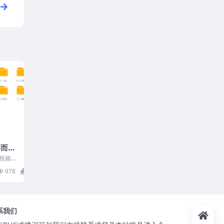
学而思
视频与
件事的
978
0
系我们