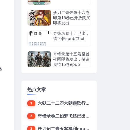
妖刀二奇锋录十六卷
即第16卷已开放购买
即将发出
奇锋录卷十五已出，
请下载epub或txt
奇锋录第十五卷枭首
夜罔即将发出，敬请
期待15卷epub
体
热点文章
六朝二十二即六朝燕歌行22集已出敬请下载
1
奇锋录卷二如梦飞还已出epub下载地址
2
妖刀记二青玉案福利epub，鱼龙舞16终结版txt下载
3