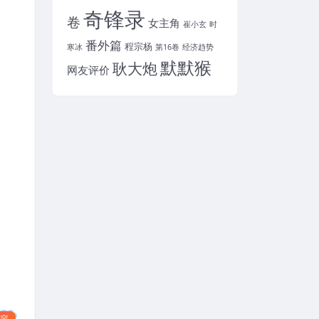
奇锋录
卷
女主角
崔小玄
时
番外篇
程宗杨
寒冰
第16卷
经济趋势
默默猴
耿大炮
网友评价
内容