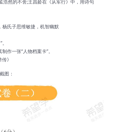
友孟浩然的不舍;王昌龄在《从军行》中，用诗句
，杨氏子思维敏捷，机智幽默
”。
其制作一张“人物档案卡”。
浒传》
卷截图：