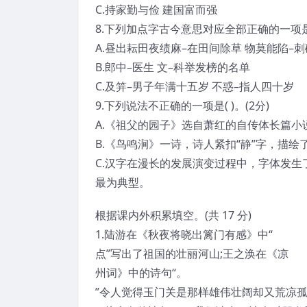
C.持家勤与俭 建国富而强
8.下列加点字古今意思对应全部正确的一项是(
A.昼出耘田夜绩麻–在田间除草 物莫能陷–刺
B.郎中–医生 文–科举发榜的名单
C.及笄–男子年满十五岁 不惑–指人四十岁
9.下列说法不正确的一项是( )。(2分)
A.《祖父的园子》选自萧红的自传体长篇小
B.《鸟鸣涧》一诗，诗人紧扣“静”字，描
C.汉字在漫长的发展演变过程中，字体发
最为典型。
根据课内外积累填空。(共 17 分)
1.陆游在《秋夜将晓出篱门有感》中“
点”写出了祖国的壮丽河山;王之涣在《凉
州词》中的诗句“。
”令人觉得玉门关是那样雄伟壮阔却又荒凉