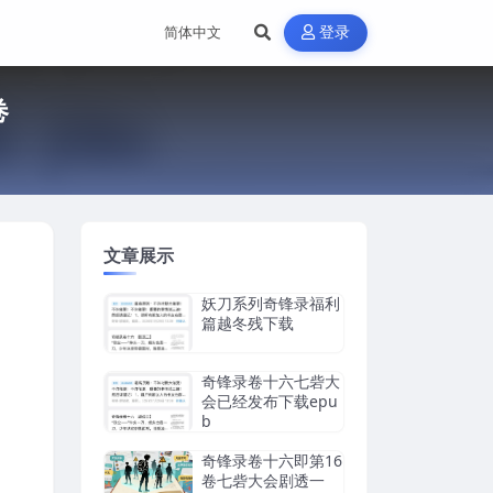
登录
卷
文章展示
妖刀系列奇锋录福利
篇越冬残下载
奇锋录卷十六七砦大
会已经发布下载epu
b
奇锋录卷十六即第16
卷七砦大会剧透一