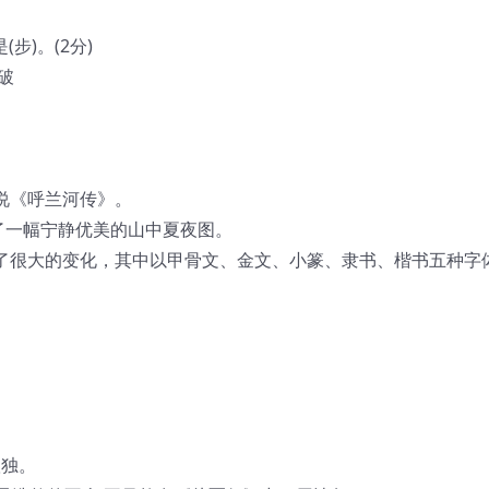
步)。(2分)
破
说《呼兰河传》。
绘了一幅宁静优美的山中夏夜图。
生了很大的变化，其中以甲骨文、金文、小篆、隶书、楷书五种字
孤独。