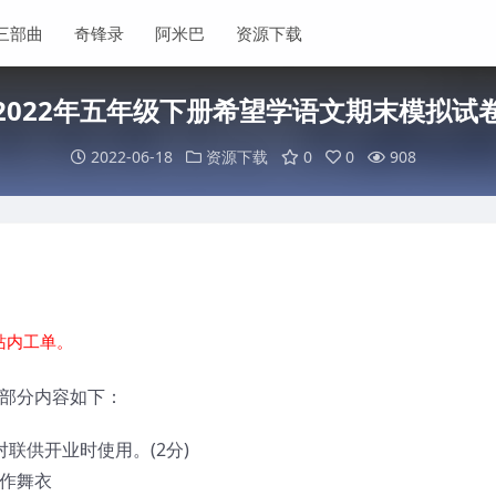
三部曲
奇锋录
阿米巴
资源下载
2022年五年级下册希望学语文期末模拟试
2022-06-18
资源下载
0
0
908
站内工单。
卷部分内容如下：
联供开业时使用。(2分)
云作舞衣