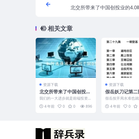
北交所带来了中国创投业的4.0
投资
相关文章
资源下载
资源下载
北交所带来了中国创投业
假岳妖刀记第二
的4.0时代前端投资更被
出来期待他的第
我们的一大进步就是前端投资开
假岳按开局水准也就
看重
始被更加重视起来了。我们国家
点，实际打起来不好
4 年前
0
0
896
4 年前
0
的创投呢其实和国际上是有...
假岳基本没和强手拼过