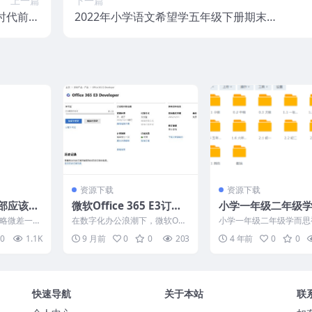
上一篇
下一篇
时代前端
2022年小学语文希望学五年级下册期末模
更被看重
拟试卷
资源下载
资源下载
部应该能
微软Office 365 E3订阅
小学一年级二年级
二卷表现
免费开通指南：实用技巧
视频与文档课件
略微差一
在数字化办公浪潮下，微软Offi
小学一年级二年级学而思
与避坑指南
打。不是啊
ce 365系列工具已成为职场人和
文档课件介绍： 1、做这
0
1.1K
9 月前
0
0
203
4 年前
0
0
吧，他...
学习者的“刚需...
初衷： 最近迫于，孩子...
快速导航
关于本站
联