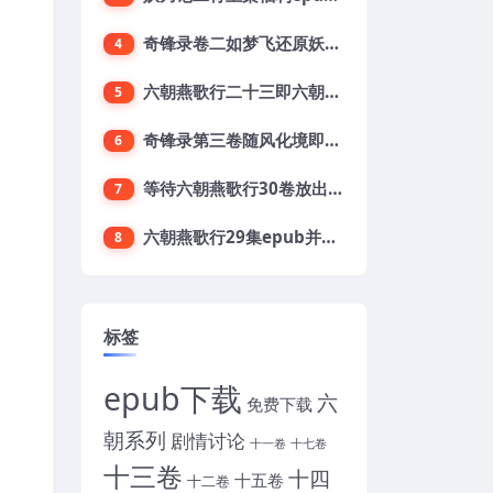
奇锋录卷二如梦飞还原妖刀2第二卷目录及梗概
4
六朝燕歌行二十三即六朝23集开始预定了
5
奇锋录第三卷随风化境即妖刀贰卷三开放下载
6
等待六朝燕歌行30卷放出上集之第六章阖家献祝
7
六朝燕歌行29集epub并期待下载六朝三十集
8
标签
epub下载
六
免费下载
朝系列
剧情讨论
十一卷
十七卷
十三卷
十四
十五卷
十二卷