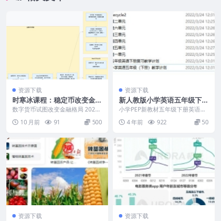
资源下载
资源下载
时寒冰课程：稳定币改变金融
新人教版小学英语五年级下册
格局之经济趋势分析
教案
数字货币试图改变金融格局 2025
小学PEP新教材五年级下册英语教
年，在石寒冰微课中介绍到，从加
案，包含教学计划， 内容示意截
10 月前
91
500
4 年前
922
50
密货币到央行数...
图： 包含如下内容...
资源下载
资源下载