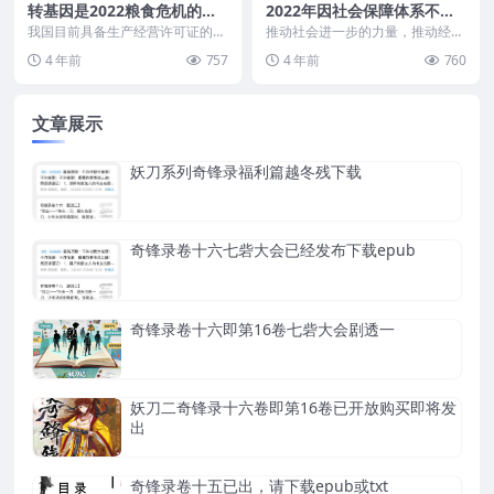
转基因是2022粮食危机的机
2022年因社会保障体系不够
会特别是种业受益
完善从而抑制了群众的消费
我国目前具备生产经营许可证的种
推动社会进一步的力量，推动经济
子企业多达7000多家，但其中9
发展的力量。如果连这种认识高度
4 年前
757
4 年前
760
5%都是中小企业。...
都没有，社会保障体系...
文章展示
妖刀系列奇锋录福利篇越冬残下载
奇锋录卷十六七砦大会已经发布下载epub
奇锋录卷十六即第16卷七砦大会剧透一
妖刀二奇锋录十六卷即第16卷已开放购买即将发
出
奇锋录卷十五已出，请下载epub或txt