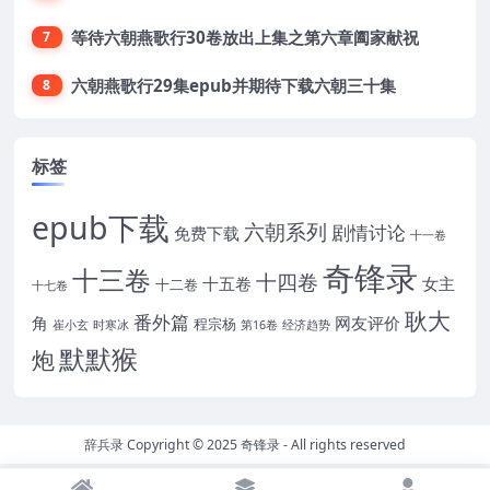
等待六朝燕歌行30卷放出上集之第六章阖家献祝
7
六朝燕歌行29集epub并期待下载六朝三十集
8
标签
epub下载
六朝系列
剧情讨论
免费下载
十一卷
奇锋录
十三卷
十四卷
十五卷
女主
十二卷
十七卷
耿大
番外篇
角
网友评价
程宗杨
崔小玄
时寒冰
第16卷
经济趋势
默默猴
炮
辞兵录 Copyright © 2025
奇锋录
- All rights reserved