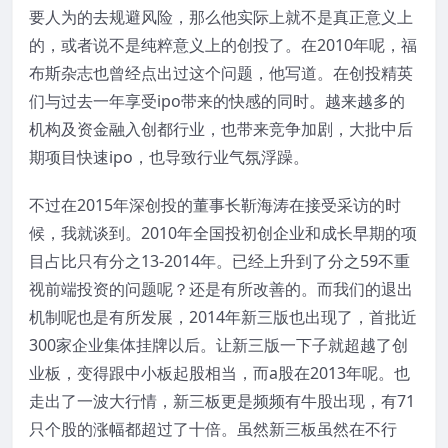
要人为的去规避风险，那么他实际上就不是真正意义上
的，或者说不是纯粹意义上的创投了。在2010年呢，福
布斯杂志也曾经点出过这个问题，他写道。在创投精英
们与过去一年享受ipo带来的快感的同时。越来越多的
机构及资金融入创都行业，也带来竞争加剧，大批中后
期项目快速ipo，也导致行业气氛浮躁。
不过在2015年深创投的董事长靳海涛在接受采访的时
候，我就谈到。2010年全国投初创企业和成长早期的项
目占比只有分之13-2014年。已经上升到了分之59不重
视前端投资的问题呢？还是有所改善的。而我们的退出
机制呢也是有所发展，2014年新三版也出现了，首批近
300家企业集体挂牌以后。让新三版一下子就超越了创
业板，变得跟中小板起股相当，而a股在2013年呢。也
走出了一波大行情，新三板更是频频有牛股出现，有71
只个股的涨幅都超过了十倍。虽然新三板虽然在不行