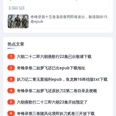
奇锋录第十五卷枭首夜罔即将发出，敬请期待15
卷epub
热点文章
六朝二十二即六朝燕歌行22集已出敬请下载
1
奇锋录卷二如梦飞还已出epub下载地址
2
妖刀记二青玉案福利epub，鱼龙舞16终结版txt下载
3
奇锋录卷二如梦飞还原妖刀2第二卷目录及梗概
4
六朝燕歌行二十三即六朝23集开始预定了
5
奇锋录第三卷随风化境即妖刀贰卷三开放下载
6