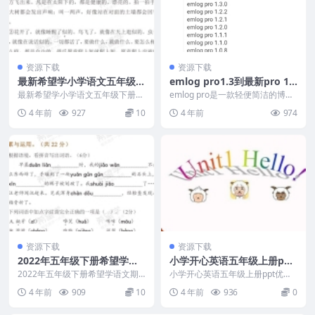
资源下载
资源下载
最新希望学小学语文五年级下
emlog pro1.3到最新pro 1.
册期末复习阅读习作专项
5.1的免费开心使用方法
最新希望学小学语文五年级下册期
emlog pro是一款轻便简洁的博
末复习阅读习作专项部分内容： 2.
客，但升级到pro版本后开始收
4 年前
927
10
4 年前
974
根据意思从文中找...
费，有实力的网...
资源下载
资源下载
2022年五年级下册希望学语
小学开心英语五年级上册ppt
文期末模拟试卷
优秀课件三套
2022年五年级下册希望学语文期
小学开心英语五年级上册ppt优秀
末模拟试卷部分内容如下： 7.叔叔
课件三套包括第三，四，五三个单
4 年前
909
10
4 年前
936
0
开书店，请你帮...
元的优秀PPT课件...