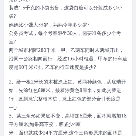
装成1.5千克的小袋出售，这袋白糖可以分装成多少小
袋?
妈妈比小强大33岁﹒妈妈今年多少岁?
公务员考试，每个考室限坐30人，需要准备多少个考
室?
两个城市相距280千米﹒甲、乙两车同时从两城开出，
沿同一公路相向而行，经过1.6小时相遇﹒甲车的行车速
度是90千米/时，乙车的行车速度是多少?
2、给一根2米长的木桩涂上红、黄两种颜色，从底端开
始，先涂红色8厘米，接着涂黄色8厘米，如此交替进
行，直到涂完整根木桩﹒涂上红色的部分合计长度是
―_·
3、某三角形如果底不变，高增加6厘米，面积就增加18
平方厘米;如果高不变，底减少4厘
米，面积就减少24平方厘米.这个三角形原来的面积是__