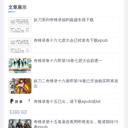
文章展示
妖刀系列奇锋录福利篇越冬残下载
奇锋录卷十六七砦大会已经发布下载epub
奇锋录卷十六即第16卷七砦大会剧透一
妖刀二奇锋录十六卷即第16卷已开放购买即将发
出
奇锋录卷十五已出，请下载epub或txt
奇锋录第十五卷枭首夜罔即将发出，敬请期待15
卷epub