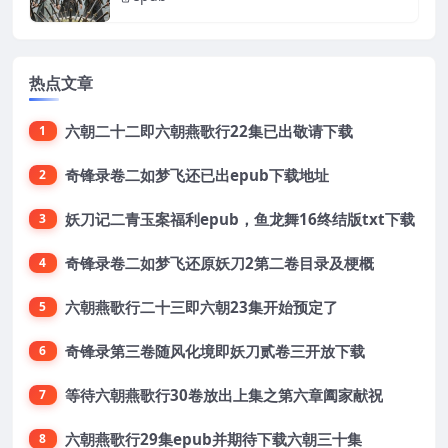
热点文章
六朝二十二即六朝燕歌行22集已出敬请下载
1
奇锋录卷二如梦飞还已出epub下载地址
2
妖刀记二青玉案福利epub，鱼龙舞16终结版txt下载
3
奇锋录卷二如梦飞还原妖刀2第二卷目录及梗概
4
六朝燕歌行二十三即六朝23集开始预定了
5
奇锋录第三卷随风化境即妖刀贰卷三开放下载
6
等待六朝燕歌行30卷放出上集之第六章阖家献祝
7
六朝燕歌行29集epub并期待下载六朝三十集
8