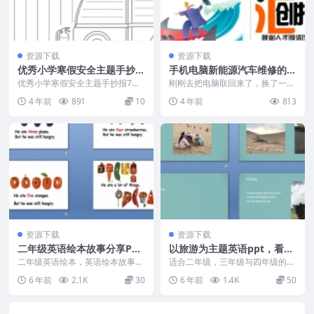
资源下载
资源下载
优秀小学寒假安全主题手抄报
手机电脑新能源汽车维修的利
7套，更易获奖的独家资源
润真的高因为主要是人力费
优秀小学寒假安全主题手抄报7
刚刚去把电脑取回来了，换了一个
套，高清可直接打印或抄写。 寒
小电容380块钱。其实30分钟不到
4 年前
891
10
4 年前
813
假安全内容主要有如下这...
就修好了。还价没...
资源下载
资源下载
二年级英语绘本故事分享PP
以旅游为主题英语ppt，看星
T，花费一点钱去充实自己
星的房车住一晚
二年级英语绘本，英语绘本故事分
适合二年级，三年级与四年级的以
享PPT本资源共14页，图片精美，
旅游为主题的英语ppt，暑假旅游
6 年前
2.1K
30
6 年前
1.4K
50
语言不复杂。 适...
的英语ppt。 以...