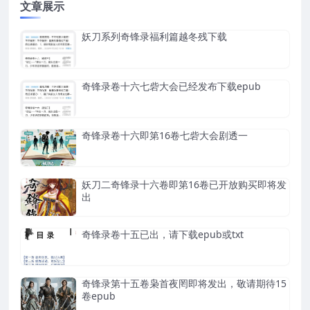
文章展示
妖刀系列奇锋录福利篇越冬残下载
奇锋录卷十六七砦大会已经发布下载epub
奇锋录卷十六即第16卷七砦大会剧透一
妖刀二奇锋录十六卷即第16卷已开放购买即将发
出
奇锋录卷十五已出，请下载epub或txt
奇锋录第十五卷枭首夜罔即将发出，敬请期待15
卷epub