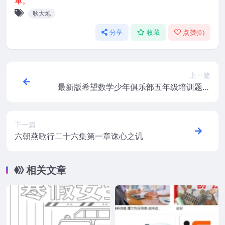
单。
耿大炮
分享
收藏
点赞(
0
)
上一篇
最新版希望数学少年俱乐部五年级培训题及
答案
下一篇
六朝燕歌行二十六集第一章诛心之讥
相关文章