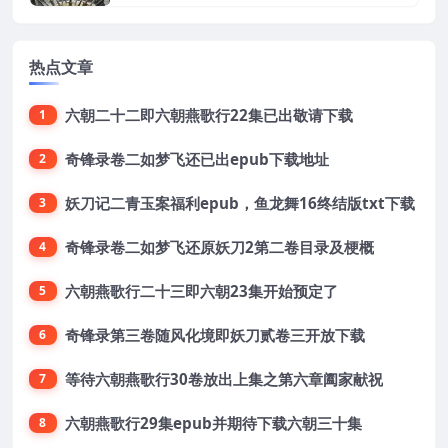
热点文章
六朝二十二即六朝燕歌行22集已出敬请下载
1
奇锋录卷二如梦飞还已出epub下载地址
2
妖刀记二青玉案福利epub，鱼龙舞16终结版txt下载
3
奇锋录卷二如梦飞还原妖刀2第二卷目录及梗概
4
六朝燕歌行二十三即六朝23集开始预定了
5
奇锋录第三卷随风化境即妖刀贰卷三开放下载
6
等待六朝燕歌行30卷放出上集之第六章阖家献祝
7
六朝燕歌行29集epub并期待下载六朝三十集
8