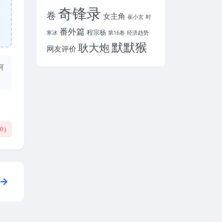
奇锋录
卷
女主角
崔小玄
时
番外篇
程宗杨
寒冰
第16卷
经济趋势
默默猴
耿大炮
网友评价
何
(
0
)