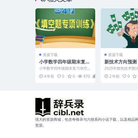
资源下载
资源下载
小学数学四年级期末复习
新技术方向预测：
填空题专项训练PPT
散热新技术预测
小学数学四年级期末复习填空题
2025年散热技术预
专项训练PPT注意事项： 在小学
著进展，主要推动因
4 年前
0
0
870
10
2 年前
0
时期，数学这门学科的...
G、AI、高性能计算（H
强大的资源商城，包含奇锋录与六朝系列小说下载，以及精品
资源。