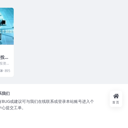
创投业
更被
投资开
们国家
895
..
系我们
有BUG或建议可与我们在线联系或登录本站账号进入个
首页
中心提交工单。