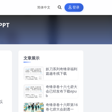
登录
PT
文章展示
妖刀系列奇锋录福利
篇越冬残下载
奇锋录卷十六七砦大
会已经发布下载epu
b
以
奇锋录卷十六即第16
卷七砦大会剧透一