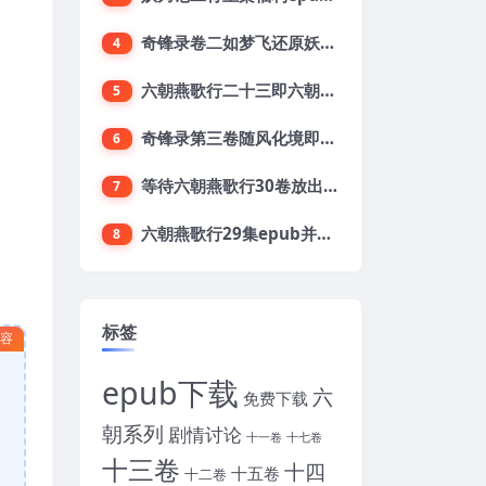
奇锋录卷二如梦飞还原妖刀2第二卷目录及梗概
4
六朝燕歌行二十三即六朝23集开始预定了
5
奇锋录第三卷随风化境即妖刀贰卷三开放下载
6
等待六朝燕歌行30卷放出上集之第六章阖家献祝
7
六朝燕歌行29集epub并期待下载六朝三十集
8
标签
内容
epub下载
六
免费下载
朝系列
剧情讨论
十一卷
十七卷
十三卷
十四
十五卷
十二卷