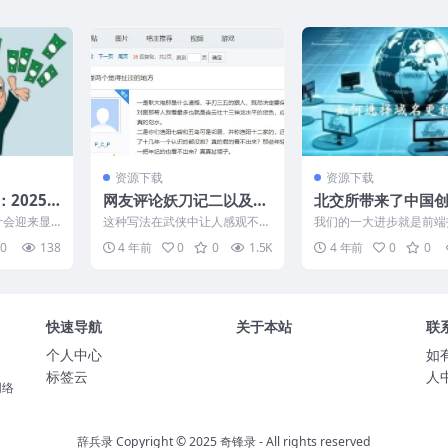
资源下载
资源下载
2025
网友评论妖刀记二以及其
北交所带来了中国
前传的剧情与作者写法
的4.0时代前端投资
计会迎来显
这种写法在武侠中让人感观不
我们的一大进步就是前端
看重
素包括5
好，大家还是更喜欢令狐冲那种
始被更加重视起来了。我
0
138
4 年前
0
0
1.5K
4 年前
0
0
...
潇洒不羁的主角，像狄云那种...
的创投呢其实和国际上是有.
快速导航
关于本站
联
个人中心
如
标签云
人
网络
辞兵录 Copyright © 2025
奇锋录
- All rights reserved