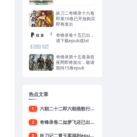
妖刀二奇锋录十六卷
即第16卷已开放购买
即将发出
奇锋录卷十五已出，
请下载epub或txt
奇锋录第十五卷枭首
夜罔即将发出，敬请
期待15卷epub
热点文章
六朝二十二即六朝燕歌行22集已出敬请下载
1
奇锋录卷二如梦飞还已出epub下载地址
2
妖刀记二青玉案福利epub，鱼龙舞16终结版txt下载
3