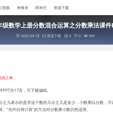
三部曲
奇锋录
阿米巴
资源下载
年级数学上册分数混合运算之分数乘法课件P
2022-04-18
资源下载
0
0
989
站内工单。
PPT共17页，可下载编辑。
分之几表示的是求这个数的几分之几是多少，小数乘以分数，可
算。“先约分再计算”的方法对分数乘小数仍然适用。