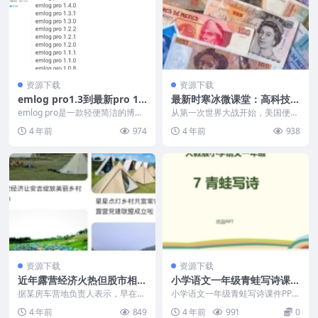
资源下载
资源下载
emlog pro1.3到最新pro 1.
最新时寒冰微课堂：高科技取
5.1的免费开心使用方法
代石油成为美元强有力的基础
emlog pro是一款轻便简洁的博
从第一次世界大战开始，美国便通
客，但升级到pro版本后开始收
过各种手段向全世界推销美国精
4 年前
974
4 年前
938
费，有实力的网...
神。美国政府采取的方式...
资源下载
资源下载
近年露营经济火热但股市相关
小学语文一年级青蛙写诗课件
概念最好少碰为上
PPT，学字认字PPT
据某房车营地负责人表示，早在20
小学语文一年级青蛙写诗课件PP
17年就开始投入运营。就算这两年
T，也适合幼儿园大班的学字认字P
4 年前
849
4 年前
991
0
露营火热，至今呢...
PT。 同学们，展...