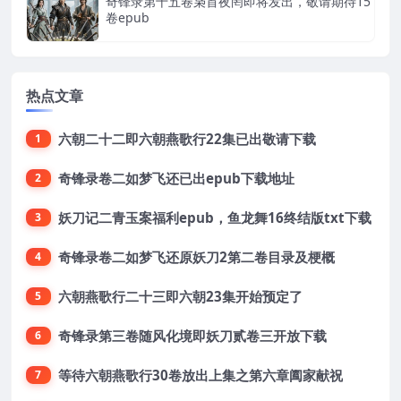
奇锋录第十五卷枭首夜罔即将发出，敬请期待15
卷epub
热点文章
六朝二十二即六朝燕歌行22集已出敬请下载
1
奇锋录卷二如梦飞还已出epub下载地址
2
妖刀记二青玉案福利epub，鱼龙舞16终结版txt下载
3
奇锋录卷二如梦飞还原妖刀2第二卷目录及梗概
4
六朝燕歌行二十三即六朝23集开始预定了
5
奇锋录第三卷随风化境即妖刀贰卷三开放下载
6
等待六朝燕歌行30卷放出上集之第六章阖家献祝
7