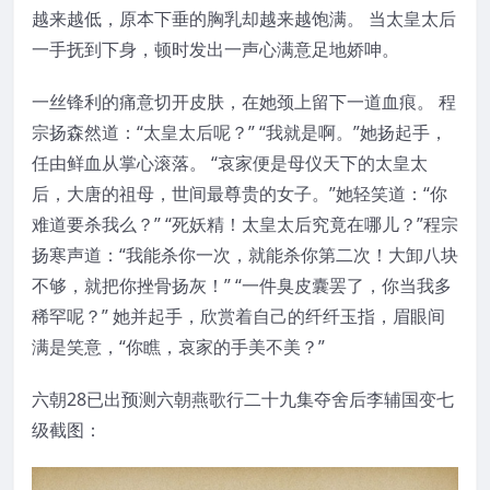
越来越低，原本下垂的胸乳却越来越饱满。 当太皇太后
一手抚到下身，顿时发出一声心满意足地娇呻。
一丝锋利的痛意切开皮肤，在她颈上留下一道血痕。 程
宗扬森然道：“太皇太后呢？” “我就是啊。”她扬起手，
任由鲜血从掌心滚落。 “哀家便是母仪天下的太皇太
后，大唐的祖母，世间最尊贵的女子。”她轻笑道：“你
难道要杀我么？” “死妖精！太皇太后究竟在哪儿？”程宗
扬寒声道：“我能杀你一次，就能杀你第二次！大卸八块
不够，就把你挫骨扬灰！” “一件臭皮囊罢了，你当我多
稀罕呢？” 她并起手，欣赏着自己的纤纤玉指，眉眼间
满是笑意，“你瞧，哀家的手美不美？”
六朝28已出预测六朝燕歌行二十九集夺舍后李辅国变七
级截图：