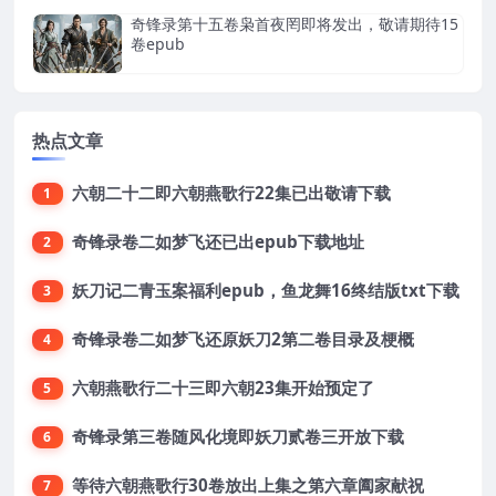
奇锋录第十五卷枭首夜罔即将发出，敬请期待15
卷epub
热点文章
六朝二十二即六朝燕歌行22集已出敬请下载
1
奇锋录卷二如梦飞还已出epub下载地址
2
妖刀记二青玉案福利epub，鱼龙舞16终结版txt下载
3
奇锋录卷二如梦飞还原妖刀2第二卷目录及梗概
4
六朝燕歌行二十三即六朝23集开始预定了
5
奇锋录第三卷随风化境即妖刀贰卷三开放下载
6
等待六朝燕歌行30卷放出上集之第六章阖家献祝
7