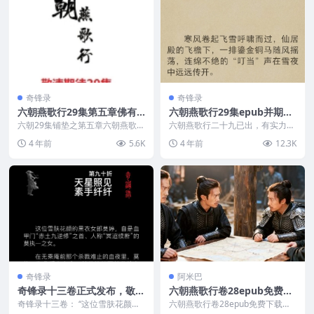
奇锋录
奇锋录
六朝燕歌行29集第五章佛有
六朝燕歌行29集epub并期待
三身为唐朝篇结局铺垫
下载六朝三十集
六朝29集铺垫之第五章六朝燕歌行
六朝燕歌行二十九已出，有实力的
佛有三身（即六朝28集第五章）部
网友请到官方阿米巴论坛下载29集
4 年前
5.6K
4 年前
12.3K
分内容： “呯”...
epub，其他网友...
奇锋录
阿米巴
奇锋录十三卷正式发布，敬请
六朝燕歌行卷28epub免费下
下载epub或txt
载分析六朝燕歌行第30集风
奇锋录十三卷： “这位雪肤花颜的
六朝燕歌行卷28epub免费下载见