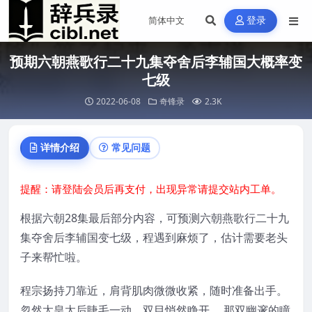
登录
预期六朝燕歌行二十九集夺舍后李辅国大概率变
七级
2022-06-08
奇锋录
2.3K
详情介绍
常见问题
提醒：请登陆会员后再支付，出现异常请提交站内工单。
根据六朝28集最后部分内容，可预测六朝燕歌行二十九
集夺舍后李辅国变七级，程遇到麻烦了，估计需要老头
子来帮忙啦。
程宗扬持刀靠近，肩背肌肉微微收紧，随时准备出手。
忽然太皇太后睫毛一动，双目悄然睁开。 那双幽邃的瞳