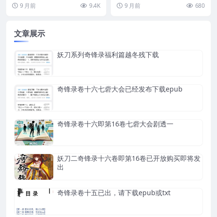
黑衣女郎莫婷，自是血甲门“赤土
险
文末。 一、即时生存危机：昭阳
9 月前
9.4K
9 月前
680
九逆修”之首、人称...
殿内的生死困局​...
文章展示
妖刀系列奇锋录福利篇越冬残下载
奇锋录卷十六七砦大会已经发布下载epub
奇锋录卷十六即第16卷七砦大会剧透一
妖刀二奇锋录十六卷即第16卷已开放购买即将发
出
奇锋录卷十五已出，请下载epub或txt