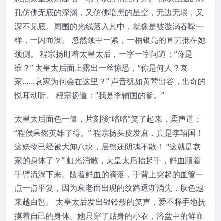
孔仿佛无底的深渊，又仿佛暗黑的星空，无边无垠，又
深不见底。周围的光线落入其中，就像是被漩涡吞噬一
样，一闪而没。 忽然颈中一紧，一柄银亮的直刀抵在她
颈侧。 程宗扬盯着太皇太后，一字一字问道：“你是
谁？” 太皇太后面上露出一丝惊恐，“你是何人？哀
家……哀家为何会在这里？” 声音犹如黄莺出谷，出奇的
悦耳动听。 程宗扬道：“我是李辅国的爹。”
太皇太后面色一僵，片刻後“咯咯”笑了起来，柔声道：
“程侯果然英雄了得。” 程宗扬头皮发麻，真是李辅国！
这妖物已经被大卸八块，居然还阴魂不散！ “这就是哀
家的身体了？” 虹光消散，太皇太后抬起手，鲜血顺着
手臂流淌下来。随着鲜血的滴落，手背上突起的血管一
点一点平复，因为衰老而出现的纹路逐渐消失，肤色越
来越白皙。 太皇太后发出银铃般的笑声，爱不释手地抚
摸着自己的身体。她只穿了贴身的小衣，浴盆中的鲜血