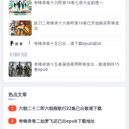
奇锋录卷十六即第16卷七砦大会剧透一
妖刀二奇锋录十六卷即第16卷已开放购买即将发
出
奇锋录卷十五已出，请下载epub或txt
奇锋录第十五卷枭首夜罔即将发出，敬请期待15
卷epub
热点文章
六朝二十二即六朝燕歌行22集已出敬请下载
1
奇锋录卷二如梦飞还已出epub下载地址
2