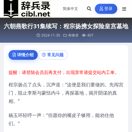
登录
六朝燕歌行31集续写：程宗扬携女探险皇宫墓地
2024-11-30
奇锋录
407
详情介绍
常见问题
提醒：请登陆会员后再支付，出现异常请提交站内工单。
程宗扬点了点头，沉声道：“这便是我们要做的。先闯宫
门，阻止李斯与蒙恬内斗，再探墓地，揭开阴谋的真
相。”
杨玉环轻哼一声：“但愿你的嘴皮子够用，能劝住他
们。”