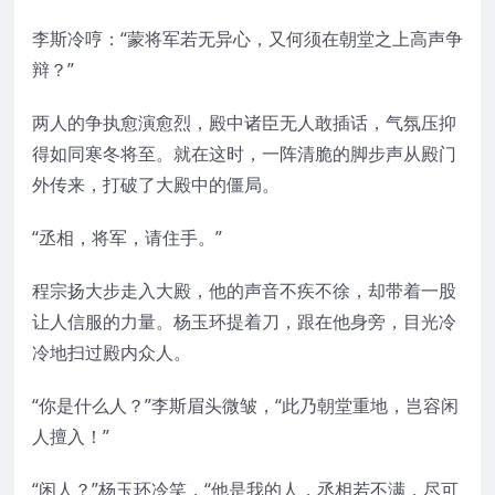
李斯冷哼：“蒙将军若无异心，又何须在朝堂之上高声争
辩？”
两人的争执愈演愈烈，殿中诸臣无人敢插话，气氛压抑
得如同寒冬将至。就在这时，一阵清脆的脚步声从殿门
外传来，打破了大殿中的僵局。
“丞相，将军，请住手。”
程宗扬大步走入大殿，他的声音不疾不徐，却带着一股
让人信服的力量。杨玉环提着刀，跟在他身旁，目光冷
冷地扫过殿内众人。
“你是什么人？”李斯眉头微皱，“此乃朝堂重地，岂容闲
人擅入！”
“闲人？”杨玉环冷笑，“他是我的人，丞相若不满，尽可