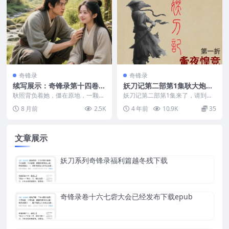
奇锋录
奇锋录
续写展示：奇锋录第十四卷第
妖刀记第二部第1集耿大炮装
九七折 法身非相 孽满乾坤
逼来了请下载epub
耿照背负着她，僵在原地，一颗心
妖刀记第二部第1集来了，请到文
不住下沉，直坠入无底深渊。 那
末下载epub。 距离骧公幽邸中那
8 月前
2.5K
4 年前
10.9K
35
是一种难以言喻的悚栗...
场惊天动地的决战...
文章展示
妖刀系列奇锋录福利篇越冬残下载
奇锋录卷十六七砦大会已经发布下载epub