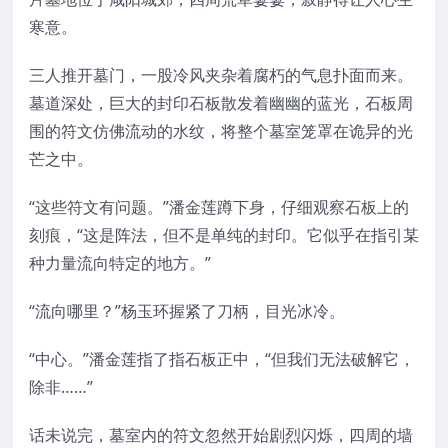
寒意。
三人推开墓门，一股冷风夹杂着腐朽的气息扑面而来。
墓道深处，巨大的封印石板散发着幽幽的蓝光，石板周
围的符文仿佛流动的水纹，将整个墓室笼罩在诡异的光
芒之中。
“这些符文有问题。”潘金莲蹲下身，仔细观察石板上的
刻痕，“这是阵法，但不是单纯的封印。它似乎在指引某
种力量流向特定的地方。”
“流向哪里？”杨玉环握紧了刀柄，目光冰冷。
“中心。”潘金莲指了指石板正中，“但我们无法破解它，
除非……”
话未说完，墓室内的符文忽然开始剧烈闪烁，四周的墙