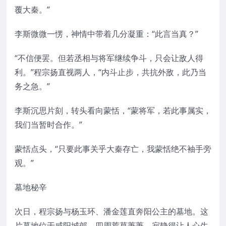
覆大秦。”
李斯微微一愣，神情中带着几分凝重：“此言当真？”
“不信便罢。但若丞相与将军继续争斗，只会让敌人得
利。”程宗扬直视两人，“内斗止步，共抗外敌，此乃当
务之急。”
李斯沉思片刻，转头看向蒙恬，“蒙将军，若此事属实，
我们当暂时合作。”
蒙恬点头，“只要此事关乎大秦存亡，我蒙恬绝不袖手旁
观。”
墓地秘辛
次日，程宗扬与杨玉环、潘金莲直奔阳公主的墓地。这
片墓地位于咸阳城郊，四周荒草萋萋，寂静得让人心生