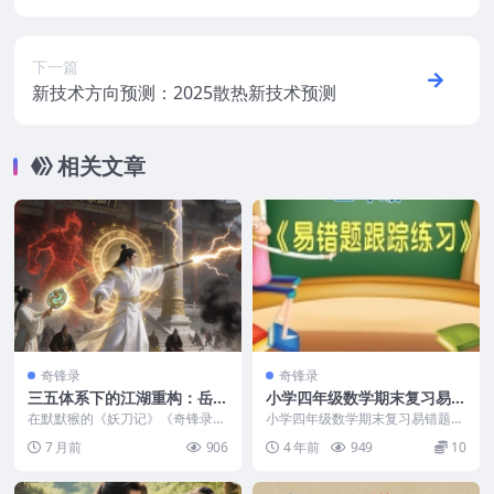
决战
下一篇
新技术方向预测：2025散热新技术预测
相关文章
奇锋录
奇锋录
三五体系下的江湖重构：岳宸
小学四年级数学期末复习易错
风回归与奇锋录武学格局解析
题跟踪练习PPT
在默默猴的《妖刀记》《奇锋录》
小学四年级数学期末复习易错题跟
构建的高武江湖中，“三才五峰”
踪练习PPT内容包括： 想要在最后
7 月前
906
4 年前
949
10
（简称 “三五”）始...
的阶段，通过复习...