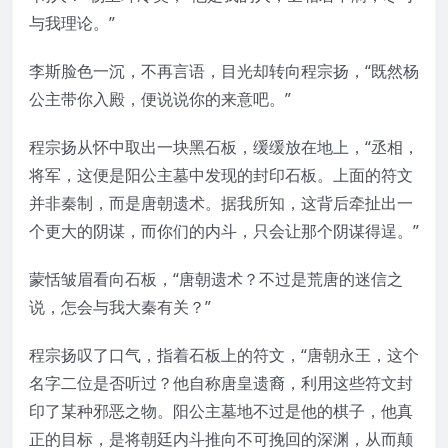
与我理论。”
李斯脸色一沉，不再言语，目光却转向程宗扬，“既然杨
公主带你入殿，便说说你的来意吧。”
程宗扬从怀中取出一块黑石板，缓缓放在地上，“丞相，
将军，这便是阳公主墓中发现的封印石板。上面的符文
并非秦制，而是唐朝遗术。据我所知，这背后牵扯出一
个更大的阴谋，而你们的内斗，只会让那个阴谋得逞。”
蒙恬皱眉看向石板，“唐朝遗术？不过是荒唐的迷信之
说，怎会与我大秦有关？”
程宗扬叹了口气，指着石板上的符文，“唐朝永王，这个
名字二位是否听过？他自称唐皇遗裔，利用这些符文封
印了某种邪恶之物。阳公主墓地不过是他的棋子，他真
正的目标，是将朝廷内斗推向不可挽回的深渊，从而颠