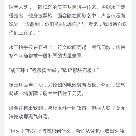
话音未落，一阵低沉的笑声从黑暗中传来。唐朝永王缓
缓走出，他身披黑袍，面容隐在阴影之中，声音低哑而
诡异，“没想到，你们竟能找到这里。看来，我得亲自送
你们上路了。”
永王抬手按在石板上，符文瞬间亮起，黑气四散，仿佛
整个寺庙都被一股邪恶的力量笼罩。
“杨玉环！”程宗扬大喊，“砍碎那块石板！”
杨玉环应声而动，刀锋如闪电般劈向石板。然而，黑气
凝成一堵屏障，硬生生挡住了刀刃。
潘金莲掏出软剑，与杨玉环一同攻击，但两人联手竟无
法撼动那黑气分毫。
“用火！”程宗扬忽然想到什么，急忙从背包中取出火油