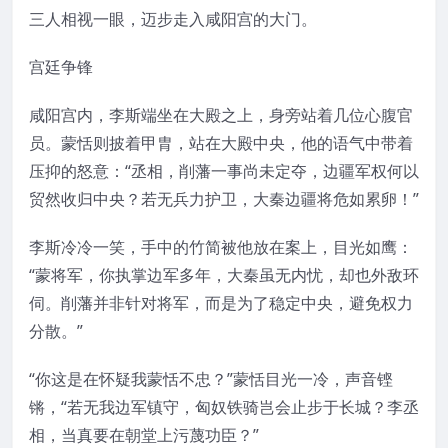
三人相视一眼，迈步走入咸阳宫的大门。
宫廷争锋
咸阳宫内，李斯端坐在大殿之上，身旁站着几位心腹官
员。蒙恬则披着甲胄，站在大殿中央，他的语气中带着
压抑的怒意：“丞相，削藩一事尚未定夺，边疆军权何以
贸然收归中央？若无兵力护卫，大秦边疆将危如累卵！”
李斯冷冷一笑，手中的竹简被他放在案上，目光如鹰：
“蒙将军，你执掌边军多年，大秦虽无内忧，却也外敌环
伺。削藩并非针对将军，而是为了稳定中央，避免权力
分散。”
“你这是在怀疑我蒙恬不忠？”蒙恬目光一冷，声音铿
锵，“若无我边军镇守，匈奴铁骑岂会止步于长城？李丞
相，当真要在朝堂上污蔑功臣？”