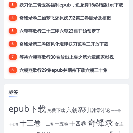
妖刀记二青玉案福利epub，鱼龙舞16终结版txt下载
3
奇锋录卷二如梦飞还原妖刀2第二卷目录及梗概
4
六朝燕歌行二十三即六朝23集开始预定了
5
奇锋录第三卷随风化境即妖刀贰卷三开放下载
6
等待六朝燕歌行30卷放出上集之第六章阖家献祝
7
六朝燕歌行29集epub并期待下载六朝三十集
8
标签
epub下载
六朝系列
剧情讨论
免费下载
十一卷
奇锋录
十三卷
十四卷
十五卷
女主
十二卷
十七卷