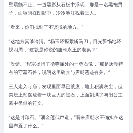
壁震颤不止。一道黑影从石板中浮现，那是一名黑袍男
子，面容隐在阴影中，冷冷地注视着三人。
“看来，你们找到了不该找的地方。”
“这地方真够冷清。”杨玉环握紧斩马刀，目光警惕地环
视四周，“这就是你说的唐朝永王的老巢？”
“没错。”程宗扬指了指寺庙外的一尊石像，“那是唐朝特
有的守墓石兽，说明这里确实与唐朝遗迹有关。”
三人走入寺庙，发现里面早已荒废，地上积满灰尘，但
祭坛上却摆放着一块巨大的黑石，上面刻满了与阳公主
墓中类似的符文。
“这是封印石。”潘金莲低声道，“看来唐朝永王确实在这
里布置了什么。”