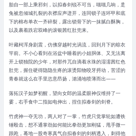
胎自一部上乘邪剑，以拟春剑锐不可当，嗤嗤几响，辵
兔被忽倾城扎裂的衣襟应声迸开，连同锁子连环甲和底
下的棉布单衣一齐碎裂，露出锁骨下的一抹腻白酥胸，
以及裹着跌宕双峰的滚银茜红肚兜来。
叶藏柯浑身剧震，仿佛穿越时光涡流，回到月下的晾衣
竿前。不小心看到在浴盆中睡着的小姐胴体、又无法离
开上锁独院的少年，对那件兀自滴着水珠的湿濡茜红色
肚兜，握住硬得隐隐生疼的滚烫阳物咬牙捋动，苦涩的
青春就这么在手里恣意昂扬，汹涌地喷薄而出——
落拓汉子如梦初醒，望向女郎的温柔眼神仅维持了一
霎，右手食中二指如电伸出，捏住拟春剑的剑脊。
竹虎神一夺无功，两人对了一掌，竹虎只觉掌轮如遭铁
锤殴击，想不通掌劲如何能比拳劲更加刚猛，甩手微一
踉跄，蓦地一股奇寒真气自拟春剑的剑柄透入，刺得他