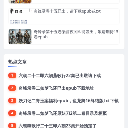
奇锋录卷十五已出，请下载epub或txt
奇锋录第十五卷枭首夜罔即将发出，敬请期待15
卷epub
热点文章
六朝二十二即六朝燕歌行22集已出敬请下载
1
奇锋录卷二如梦飞还已出epub下载地址
2
妖刀记二青玉案福利epub，鱼龙舞16终结版txt下载
3
奇锋录卷二如梦飞还原妖刀2第二卷目录及梗概
4
六朝燕歌行二十三即六朝23集开始预定了
5