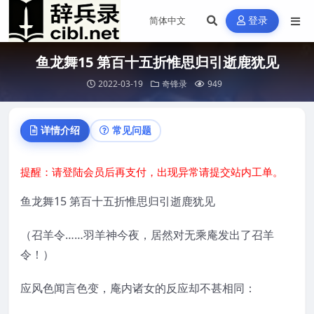
登录
鱼龙舞15 第百十五折惟思归引逝鹿犹见
2022-03-19
奇锋录
949
详情介绍
常见问题
提醒：请登陆会员后再支付，出现异常请提交站内工单。
鱼龙舞15 第百十五折惟思归引逝鹿犹见
（召羊令……羽羊神今夜，居然对无乘庵发出了召羊
令！）
应风色闻言色变，庵内诸女的反应却不甚相同：