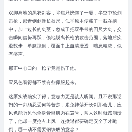
双脚离地的黑衣剑客，眸焦只恍惚了一霎，半空中抡剑
击枪，那青钢剑暴长盈尺，似乎原本便藏了一截在柄
中，加上过长的剑茎，忽成了把双手带的四尺大剑，交
击瞬间借势再跃，倏地脱离长枪的攻击范围，落地后疾
退数步，单膝跪倒，覆面巾上血渍浸透，喘息粗浓，似
有痰声。
那正中心口的一枪毕竟是伤了他。
应风色看得都不禁有些佩服起来。
这厮实战确实了得，意志力更是骇人听闻。且不说那逆
扫的一剑须忍受何等苦楚，辵兔神荡开长剑那会儿，应
风色能听见他全身骨骼肌肉在哀号，常人这时就该崩溃
了，他却一度抢占上风，连撤退都要确定安全了才跪
倒，哪一动不需要钢铁般的意念？