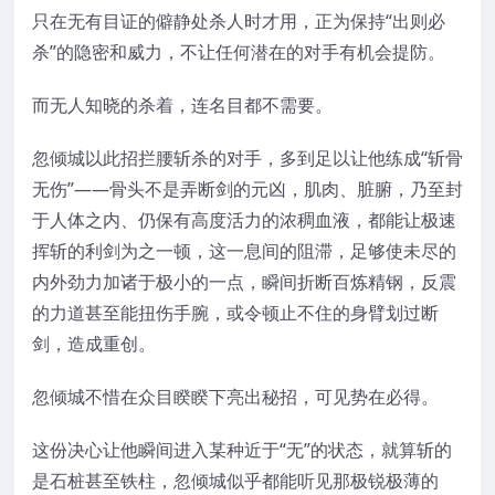
只在无有目证的僻静处杀人时才用，正为保持“出则必
杀”的隐密和威力，不让任何潜在的对手有机会提防。
而无人知晓的杀着，连名目都不需要。
忽倾城以此招拦腰斩杀的对手，多到足以让他练成“斩骨
无伤”——骨头不是弄断剑的元凶，肌肉、脏腑，乃至封
于人体之内、仍保有高度活力的浓稠血液，都能让极速
挥斩的利剑为之一顿，这一息间的阻滞，足够使未尽的
内外劲力加诸于极小的一点，瞬间折断百炼精钢，反震
的力道甚至能扭伤手腕，或令顿止不住的身臂划过断
剑，造成重创。
忽倾城不惜在众目睽睽下亮出秘招，可见势在必得。
这份决心让他瞬间进入某种近于“无”的状态，就算斩的
是石桩甚至铁柱，忽倾城似乎都能听见那极锐极薄的