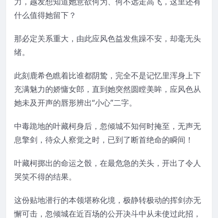
力，越发想知道她意欲何为、何不远走高飞，这里还有
什么值得她留下？
那必定关系重大，由此应风色益发焦躁不安，却毫无头
绪。
此刻鹿希色瞧着比谁都阴鸷，完全不是记忆里浑身上下
充满魅力的娇慵女郎，直到她突然圆瞠美眸，应风色从
她未及开声的唇形辨出“小心”二字。
中毒跪地的叶藏柯身后，忽倾城不知何时掩至，无声无
息擎剑，待众人察觉之时，已到了断首绝命的瞬间！
叶藏柯掷出的命运之骰，在最危急的关头，开出了令人
哭笑不得的结果。
这份贴地潜行的本领堪称化境，极静转极动的挥剑亦无
懈可击，忽倾城在近百场的公开决斗中从未使过此招，