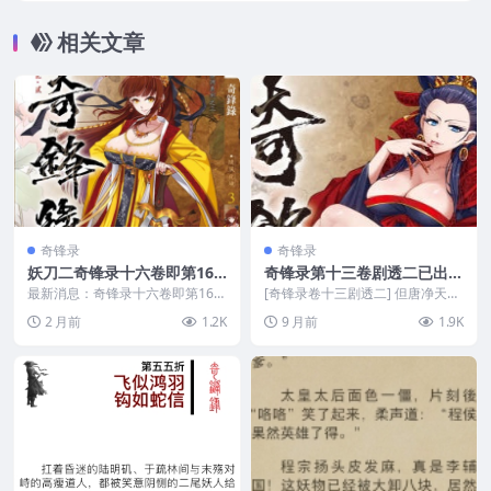
相关文章
奇锋录
奇锋录
妖刀二奇锋录十六卷即第16
奇锋录第十三卷剧透二已出，
卷已开放购买即将发出
即将发出13集epub
最新消息：奇锋录十六卷即第16卷
[奇锋录卷十三剧透二] 但唐净天连
已开放购买即将发出： 《奇锋
好胜与不甘都远胜帝里的邑宰，对
2 月前
1.2K
9 月前
1.9K
录》卷16先行版（无...
掌後被馀劲震退，...