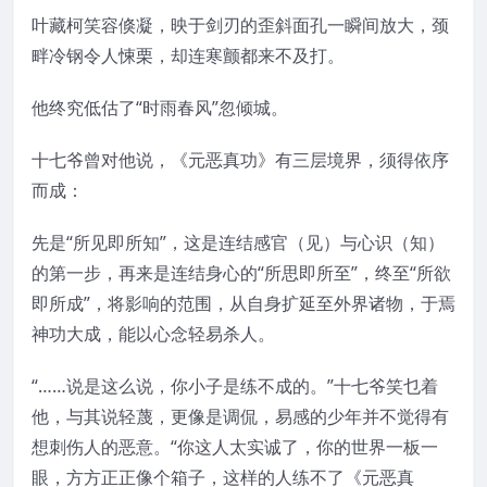
叶藏柯笑容倏凝，映于剑刃的歪斜面孔一瞬间放大，颈
畔冷钢令人悚栗，却连寒颤都来不及打。
他终究低估了“时雨春风”忽倾城。
十七爷曾对他说，《元恶真功》有三层境界，须得依序
而成：
先是“所见即所知”，这是连结感官（见）与心识（知）
的第一步，再来是连结身心的“所思即所至”，终至“所欲
即所成”，将影响的范围，从自身扩延至外界诸物，于焉
神功大成，能以心念轻易杀人。
“……说是这么说，你小子是练不成的。”十七爷笑乜着
他，与其说轻蔑，更像是调侃，易感的少年并不觉得有
想刺伤人的恶意。“你这人太实诚了，你的世界一板一
眼，方方正正像个箱子，这样的人练不了《元恶真