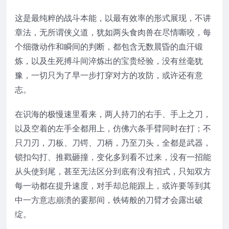
这是最纯粹的战斗本能，以最有效率的形式展现，不讲
章法，无所谓侠义道，犹如两头食肉兽在尽情嘶咬，每
个细微动作和瞬间的判断，都包含无数晨昏的血汗锻
炼，以及生死搏斗间淬炼出的宝贵经验，没有丝毫犹
豫，一切只为了早一步打穿对方的攻防，或许还有意
志。
在识海的极慢速里看来，两人持刀的右手、手上之刀，
以及空着的左手全都用上，仿佛六条手臂同时在打；不
只刀刃，刀板、刀锷、刀柄，乃至刀头，全都是武器，
锁扣勾打、推戳砸撞，变化多到看不过来，没有一招能
从头使到尾，甚至无法区分到底有没有招式，只知双方
每一动都在提升速度，对手却总能跟上，或许要等到其
中一方意志崩溃的霎那间，铁铸般的刀臂才会露出破
绽。