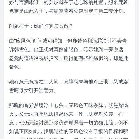
婷与言满霜唯一的分歧就在于连心珠的处置，想来鹿希
色定是由此入手，与满霜背着莫婷制定了第二套计划。
问题在于：她们打算怎么做？
由“应风色”询问或可得知，但鹿希色和满霜决计不会告
诉韩雪色。他正想对莫婷使眼色，暗示她到一旁说话，
忽觉两道冷冽视线投来，刺得他有些疼痛似的，却是鹿
希色。
她有意无意挡在二人间，莫婷尚未与他对上眼，又被洛
雪晴母女引开注意力。
那晚的奇异梦境浮上心头，应风色五味杂陈，既焦躁恼
火，又无法直率地厌憎起她来，便已决定对莫婷一心一
意，他仍无法讨厌那张仿佛嘲讽着一切的猫儿脸，倒不
如说正因如此，摆脱过往的应风色没有了恨的目标和驱