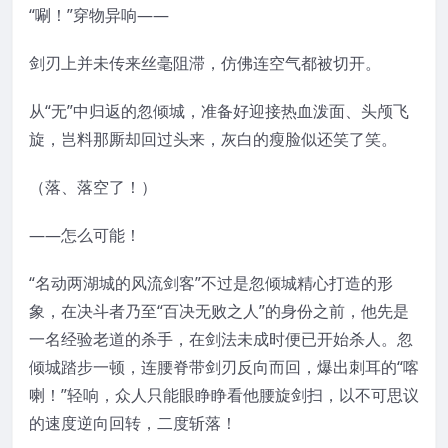
“唰！”穿物异响——
剑刃上并未传来丝毫阻滞，仿佛连空气都被切开。
从“无”中归返的忽倾城，准备好迎接热血泼面、头颅飞
旋，岂料那厮却回过头来，灰白的瘦脸似还笑了笑。
（落、落空了！）
——怎么可能！
“名动两湖城的风流剑客”不过是忽倾城精心打造的形
象，在决斗者乃至“百决无败之人”的身份之前，他先是
一名经验老道的杀手，在剑法未成时便已开始杀人。忽
倾城踏步一顿，连腰脊带剑刃反向而回，爆出刺耳的“喀
喇！”轻响，众人只能眼睁睁看他腰旋剑扫，以不可思议
的速度逆向回转，二度斩落！