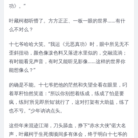
功》。”
叶藏柯都听懵了。方方正正、一板一眼的世界……有什
么不对么？
十七爷哈哈大笑。“我运《元恶真功》时，眼中所见无不
歪斜扭动，颜色像泼色料又落进水里似的，交融流淌；
有时能看见声音，有时又能听见影像……这样的世界你
能想像么？”
的确是不能。十七爷把他的茫然和失望全看在眼里，叼
着草秆怡然笑道：“所以你别想着练成，练成了怕是要
疯，练到‘所见即所知’就行了，这对打架有大助益，练了
也不亏。”少年讷讷点头。
这些年来混迹江湖，刀头舔血，挣下“赤水大侠”偌大名
声，叶藏柯于生死俄顷间多有体会，终于明白十七爷的