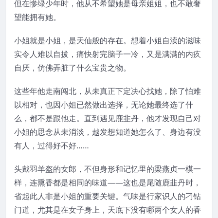
但在惨绿少年时，他从不希望她是母亲姐姐，也不敢奢
望能拥有她。
小姐就是小姐，是天仙般的存在。想着小姐自渎的滋味
实令人难以自拔，痛快射完脑子一冷，又是满满的内疚
自厌，仿佛弄脏了什么宝贵之物。
这些年他走南闯北，从未真正下定决心找她，除了怕难
以相对，也因小姐已然做出选择，无论她最终选了什
么，都不是跟他走。直到遇见鹿韭丹，他才发现自己对
小姐的思念从未消淡，越发想知道她怎么了、身边有没
有人，过得好不好……
头戴羽羊盔的女郎，不但身形和记忆里的梁燕贞一模一
样，连熏香都是相同的味道——这也是尾随鹿韭丹时，
省起此人非是小姐的重要关键。气味是行家识人的刁钻
门道，尤其是在女子身上，天底下没有哪两个女人的香