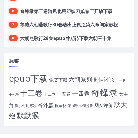
奇锋录第三卷随风化境即妖刀贰卷三开放下载
6
等待六朝燕歌行30卷放出上集之第六章阖家献祝
7
六朝燕歌行29集epub并期待下载六朝三十集
8
标签
epub下载
六朝系列
剧情讨论
免费下载
十一卷
奇锋录
十三卷
十四卷
十五卷
女主
十二卷
十七卷
耿大
番外篇
角
网友评价
程宗杨
崔小玄
时寒冰
第16卷
经济趋势
默默猴
炮