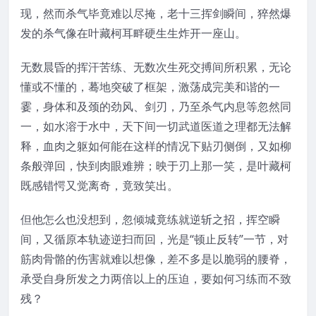
现，然而杀气毕竟难以尽掩，老十三挥剑瞬间，猝然爆
发的杀气像在叶藏柯耳畔硬生生炸开一座山。
无数晨昏的挥汗苦练、无数次生死交搏间所积累，无论
懂或不懂的，蓦地突破了框架，激荡成完美和谐的一
霎，身体和及颈的劲风、剑刃，乃至杀气内息等忽然同
一，如水溶于水中，天下间一切武道医道之理都无法解
释，血肉之躯如何能在这样的情况下贴刃侧倒，又如柳
条般弹回，快到肉眼难辨；映于刃上那一笑，是叶藏柯
既感错愕又觉离奇，竟致笑出。
但他怎么也没想到，忽倾城竟练就逆斩之招，挥空瞬
间，又循原本轨迹逆扫而回，光是“顿止反转”一节，对
筋肉骨骼的伤害就难以想像，差不多是以脆弱的腰脊，
承受自身所发之力两倍以上的压迫，要如何习练而不致
残？