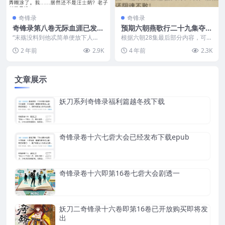
奇锋录
奇锋录
奇锋录第八卷无际血涯已发
预期六朝燕歌行二十九集夺舍
出，敬请下载txt
后李辅国大概率变七级
“末殇没料到他忒简单便放下人
根据六朝28集最后部分内容，可预
质，显然道人一门心思就想跑，方
测六朝燕歌行二十九集夺舍后李辅
2 年前
2.9K
4 年前
2.3K
才的狠厉不过是虚张声势...
国变七级，程遇到麻...
文章展示
妖刀系列奇锋录福利篇越冬残下载
奇锋录卷十六七砦大会已经发布下载epub
奇锋录卷十六即第16卷七砦大会剧透一
妖刀二奇锋录十六卷即第16卷已开放购买即将发
出