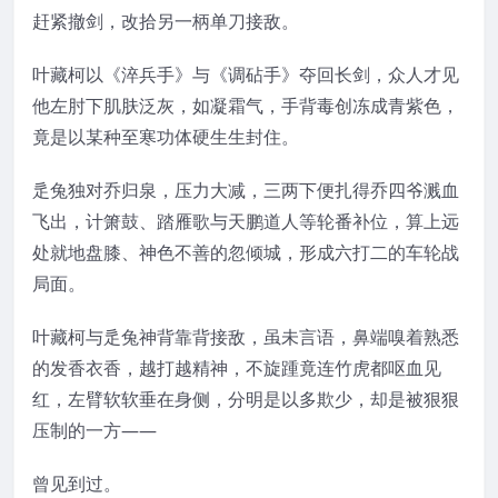
赶紧撤剑，改拾另一柄单刀接敌。
叶藏柯以《淬兵手》与《调砧手》夺回长剑，众人才见
他左肘下肌肤泛灰，如凝霜气，手背毒创冻成青紫色，
竟是以某种至寒功体硬生生封住。
辵兔独对乔归泉，压力大减，三两下便扎得乔四爷溅血
飞出，计箫鼓、踏雁歌与天鹏道人等轮番补位，算上远
处就地盘膝、神色不善的忽倾城，形成六打二的车轮战
局面。
叶藏柯与辵兔神背靠背接敌，虽未言语，鼻端嗅着熟悉
的发香衣香，越打越精神，不旋踵竟连竹虎都呕血见
红，左臂软软垂在身侧，分明是以多欺少，却是被狠狠
压制的一方——
曾见到过。