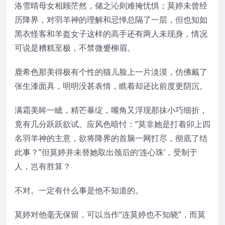
洛雪晴母女相顾茫然，储之沁则难掩忧惧；莫婷未曾经
历降界，对羽羊神的理解和忌惮总隔了一层，但也知如
黑衣怪客和羊盔女子这样的高手还有两人未现身，情况
可说是糟糕至极，不禁微蹙柳眉。
鹿希色那美得极有个性的猫儿脸上一片淡漠，仿佛戴了
张生漆面具，明明没甚表情，瞧着却还比前度更阴沉。
满霜美眸一眦，精芒暴绽，嘴角又浮现那抹小巧细折，
竟有几分跃跃欲试。应风色暗忖：“莫非她是打着卯上四
名羽羊神的主意，欲将降界的首脑一网打尽，彻底了结
此事？”但莫婷并未替她取出颈后的‘连心珠’，受制于
人，岂有胜算？
不对。一定有什么事是他不知道的。
莫婷对他毫无保留，可以当作“连莫婷也不知晓”，而莫