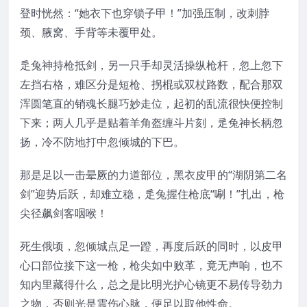
登时恍然：“她衣下也穿锁子甲！”加强压制，改刺脖
颈、腋窝、手背等未覆甲处。
辵兔神持枪抵剑，另一只手却灵活操纵枪杆，忽上忽下
左挡右格，难区分是短枪、拐棍或双杖路数，配合那双
浑圆笔直的销魂长腿巧妙走位，起初的乱流很快便控制
下来；两人几乎是贴着羊角盔缠斗片刻，辵兔神长柄忽
扬，冷不防地打中忽倾城的下巴。
那是足以一击晕厥的力道部位，黑衣皮甲的“湖阴第二名
剑”迎势后跃，却难立稳，辵兔握住枪底“唰！”扎出，枪
尖径飙剑客咽喉！
死生俄顷，忽倾城点足一蹬，再度后跃的同时，以皮甲
心口部位接下这一枪，枪尖如中败革，竟无声响，也不
知内里藏得什么，总之是比明光护心镜更不易传导劲力
之物，否则光是震伤心脉，便足以取他性命。