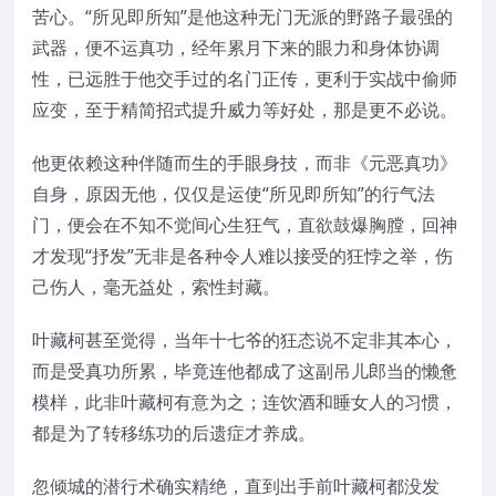
苦心。“所见即所知”是他这种无门无派的野路子最强的
武器，便不运真功，经年累月下来的眼力和身体协调
性，已远胜于他交手过的名门正传，更利于实战中偷师
应变，至于精简招式提升威力等好处，那是更不必说。
他更依赖这种伴随而生的手眼身技，而非《元恶真功》
自身，原因无他，仅仅是运使“所见即所知”的行气法
门，便会在不知不觉间心生狂气，直欲鼓爆胸膛，回神
才发现“抒发”无非是各种令人难以接受的狂悖之举，伤
己伤人，毫无益处，索性封藏。
叶藏柯甚至觉得，当年十七爷的狂态说不定非其本心，
而是受真功所累，毕竟连他都成了这副吊儿郎当的懒惫
模样，此非叶藏柯有意为之；连饮酒和睡女人的习惯，
都是为了转移练功的后遗症才养成。
忽倾城的潜行术确实精绝，直到出手前叶藏柯都没发