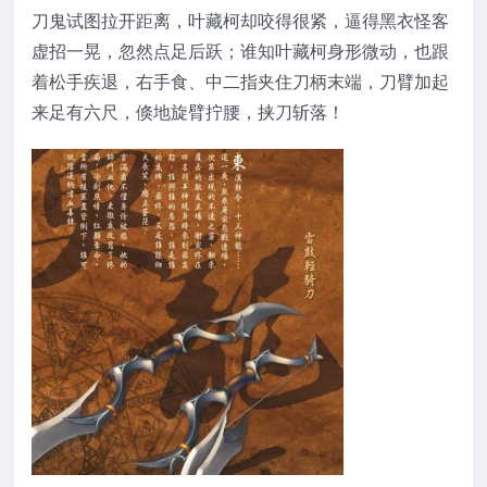
刀鬼试图拉开距离，叶藏柯却咬得很紧，逼得黑衣怪客
虚招一晃，忽然点足后跃；谁知叶藏柯身形微动，也跟
着松手疾退，右手食、中二指夹住刀柄末端，刀臂加起
来足有六尺，倏地旋臂拧腰，挟刀斩落！