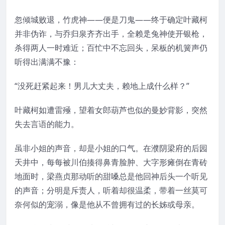
忽倾城败退，竹虎神——便是刀鬼——终于确定叶藏柯
并非伪诈，与乔归泉齐齐出手，全赖辵兔神使开银枪，
杀得两人一时难近；百忙中不忘回头，呆板的机簧声仍
听得出满满不豫：
“没死赶紧起来！男儿大丈夫，赖地上成什么样？”
叶藏柯如遭雷殛，望着女郎葫芦也似的曼妙背影，突然
失去言语的能力。
虽非小姐的声音，却是小姐的口气。在濮阴梁府的后园
天井中，每每被川伯揍得鼻青脸肿、大字形瘫倒在青砖
地面时，梁燕贞那动听的甜嗓总是他回神后头一个听见
的声音；分明是斥责人，听着却很温柔，带着一丝莫可
奈何似的宠溺，像是他从不曾拥有过的长姊或母亲。