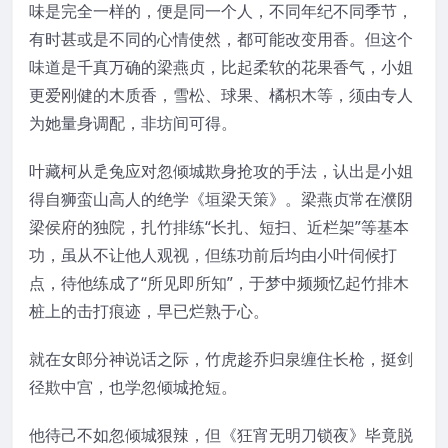
味是完全一样的，便是同一个人，不同年纪不同季节，
有时甚或是不同的心情使然，都可能改变用香。但这个
味道是千真万确的梁燕贞，比起柔软的花果香气，小姐
更爱刚健的木质香，雪松、球果、橘枳木等，须由专人
为她量身调配，非坊间可得。
叶藏柯从辵兔应对忽倾城欺身抢攻的手法，认出是小姐
得自狮蛮山高人的绝学《垣梁天策》。梁燕贞常在濮阴
梁侯府的独院，扎竹排练“长扎、短扫、近栏架”等基本
功，虽从不让他人观视，但练功前后均由小叶伺候打
点，待他练成了“所见即所知”，于梦中频频忆起竹排木
桩上的击打痕迹，早已烂熟于心。
就在女郎分神说话之际，竹虎趁乔归泉缠住长枪，挺剑
径欺中宫，也学忽倾城抢短。
他待己不如忽倾城狠辣，但《狂宵无明刀锁夜》毕竟脱