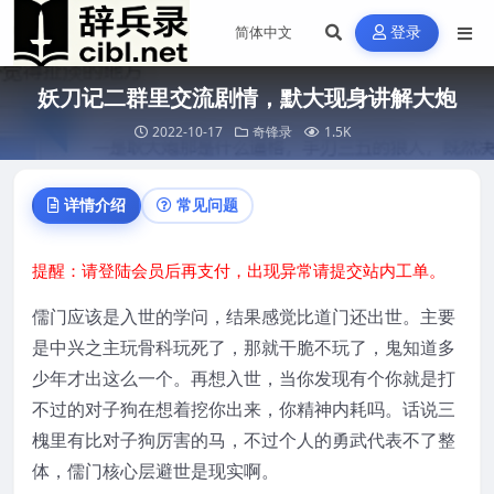
登录
妖刀记二群里交流剧情，默大现身讲解大炮
2022-10-17
奇锋录
1.5K
详情介绍
常见问题
提醒：请登陆会员后再支付，出现异常请提交站内工单。
儒门应该是入世的学问，结果感觉比道门还出世。主要
是中兴之主玩骨科玩死了，那就干脆不玩了，鬼知道多
少年才出这么一个。再想入世，当你发现有个你就是打
不过的对子狗在想着挖你出来，你精神内耗吗。话说三
槐里有比对子狗厉害的马，不过个人的勇武代表不了整
体，儒门核心层避世是现实啊。