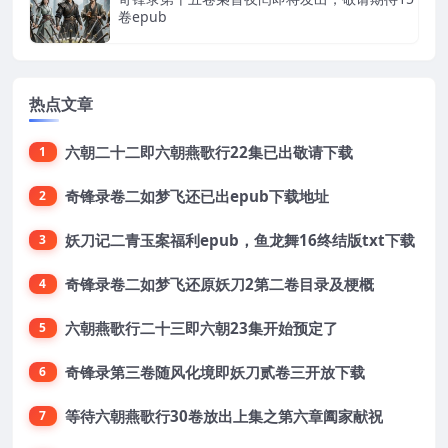
卷epub
热点文章
六朝二十二即六朝燕歌行22集已出敬请下载
1
奇锋录卷二如梦飞还已出epub下载地址
2
妖刀记二青玉案福利epub，鱼龙舞16终结版txt下载
3
奇锋录卷二如梦飞还原妖刀2第二卷目录及梗概
4
六朝燕歌行二十三即六朝23集开始预定了
5
奇锋录第三卷随风化境即妖刀贰卷三开放下载
6
等待六朝燕歌行30卷放出上集之第六章阖家献祝
7