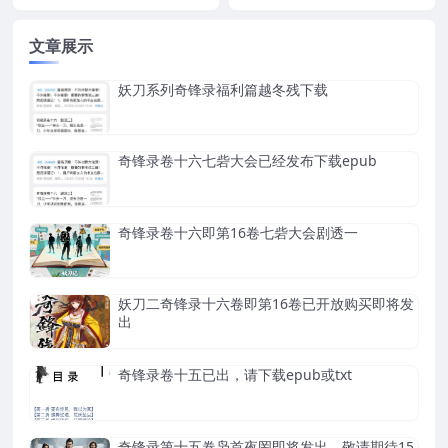
文章展示
妖刀系列奇锋录福利篇越冬残下载
奇锋录卷十六七砦大会已经发布下载epub
奇锋录卷十六即第16卷七砦大会剧透一
妖刀二奇锋录十六卷即第16卷已开放购买即将发
出
奇锋录卷十五已出，请下载epub或txt
奇锋录第十五卷枭首夜罔即将发出，敬请期待15