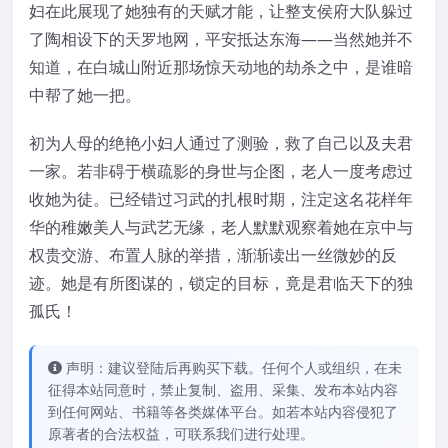
妇在此展现了她独有的天赋才能，让整支侯府大队躲过
了陶相设下的天罗地网，平安抵达东海——当然她并不
知道，在白城山附近那场惊天动地的劫杀之中，是谁暗
中帮了她一把。
初为人母的绝艳小妇人通过了测验，救了自己以及夫君
一家。若非碍于横疏影的身世与企图，老人一度考虑过
收她为徒。已经错过习武的扎根时期，注定这名花样年
华的稚嫩美人与武艺无缘，老人默默观察着她在京中与
权贵交游、布置人脉的举措，渐渐读出一丝微妙的反
迹。她是有所图谋的，锁定的目标，竟是君临天下的独
孤氏！
声明：建议登陆后再购买下载。任何个人或组织，在未
征得本站同意时，禁止复制、盗用、采集、发布本站内容
到任何网站、书籍等各类媒体平台。如若本站内容侵犯了
原著者的合法权益，可联系我们进行处理。