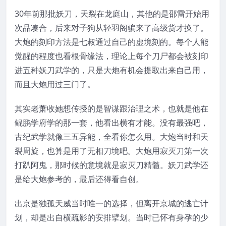
30年前那批妖刀，天裂在龙庭山，其他的是邵雷开始用
次品凑合，后来对子狗从轻羽阁骗来了高级货才换了。
大炮的刻印方法是七叔通过自己的虚境刻的。每个人能
觉醒的程度也看根骨缘法，理论上每个刀尸都会被刻印
进五种妖刀武学的，只是大炮有机会提取出来自己用，
而且大炮用过三门了。
其实老萧收她想传授的是智谋跟治理之术，也就是他在
鲲鹏学府学的那一套，他看出横有才能。没有最强吧，
古纪武学就像三五异能，全看你怎么用。大炮当时和天
裂周旋，也算是用了无相刀境吧。大炮用寂灭刀第一次
打趴阿鬼，那时候的意境就是寂灭刀精髓。妖刀武学还
是给大炮参考的，最后还得看自创。
出京是独孤天威当时唯一的选择，但离开京城的逃亡计
划，却是出自横疏影的安排擘划。当时已怀有身孕的少