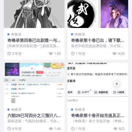
奇锋录
奇锋录
奇锋录第四卷已出剧透一与剧
奇锋录第十卷已出，请下载e
透二
pub文件
[奇锋录第四卷剧透一] 她甚至换了
暮色中耿照忽如遭雷殛，方才惊觉
双红绿绣鞋，与罗袜同裹出纤长的
那自称唐净天的少年，竟已触摸到
3 年前
1.6K
1 年前
4.0K
裸足线条，脚背处...
气机锁定之境的门槛。...
奇锋录
奇锋录
六朝29已写四分之三预计八
奇锋录第十卷开始充值及正式
月下旬上架冲刺
发书有关事项
最新进展：气氛比较佛系，书友们
《奇锋录》卷十充值开放 《奇锋
也不催更了，潜水党耐不住了，按
录》卷十现已开放充值！充值方法
4 年前
1.4K
1 年前
825
更新周期应该是这段时...
请参考下文或附件。 ...